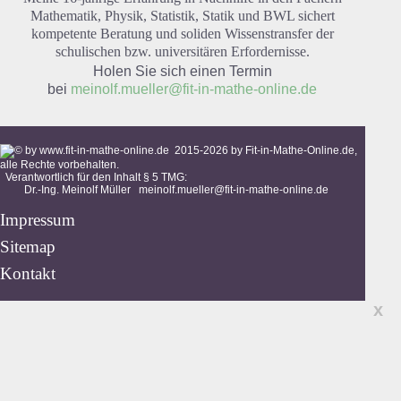
Mathematik, Physik, Statistik, Statik und BWL sichert
kompetente Beratung und soliden Wissenstransfer der
schulischen bzw. universitären Erfordernisse.
Holen Sie sich einen Termin
bei
meinolf.mueller@fit-in-mathe-online.de
2015-
2026
by Fit-in-Mathe-Online.de,
alle Rechte vorbehalten.
Verantwortlich für den Inhalt § 5 TMG:
Dr.-Ing. Meinolf Müller
meinolf.mueller@fit-in-mathe-online.de
Impressum
Sitemap
Kontakt
x