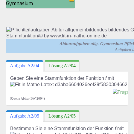
Gymnasium
Abituraufgaben allg. Gymnasium Pflich
Aufgaben d
Aufgabe A2/04
Lösung A2/04
Geben Sie eine Stammfunktion der Funktion
f
mit
(Quelle Abitur BW 2004)
Aufgabe A2/05
Lösung A2/05
Bestimmen Sie eine Stammfunktion der Funktion
f
mit