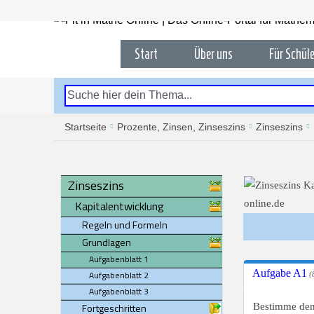
Start
Über uns
Für Schüle
Startseite
Prozente, Zinsen, Zinseszins
Zinseszins
Zinseszins
Kapitalentwicklung
Regeln und Formeln
Grundlagen
Aufgabenblatt 1
Aufgabe A1
Aufgabenblatt 2
(8
Aufgabenblatt 3
Fortgeschritten
Bestimme den