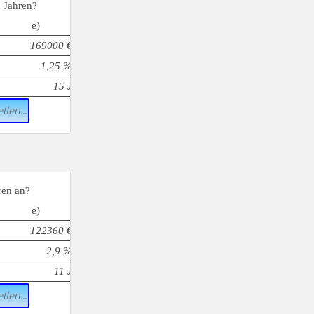
n
Jahren?
e)
169000 €
1,25 %
15 J
llen...
ren an?
e)
122360 €
2,9 %
11 J
llen...