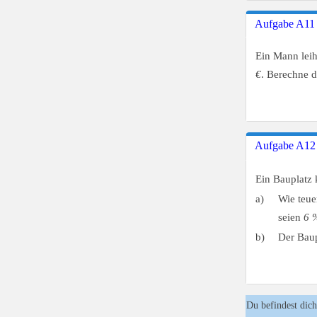
Aufgabe A11
Ein Mann lei
€
. Berechne d
Aufgabe A12
Ein Bauplatz 
a)
Wie teue
seien
6 
b)
Der Baup
Du befindest dich