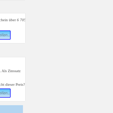
schein über
6 705
llen...
 Als Zinssatz
ht dieser Preis?
llen...