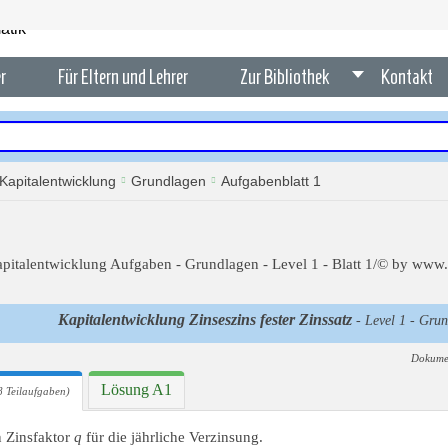
r
Für Eltern und Lehrer
Zur Bibliothek
Kontakt
Kapitalentwicklung
Grundlagen
Aufgabenblatt 1
Kapitalentwicklung Zinseszins fester Zinssatz
- Level 1 - Grun
Dokume
Lösung A1
 Teilaufgaben)
 Zinsfaktor
q
für die jährliche Verzinsung.