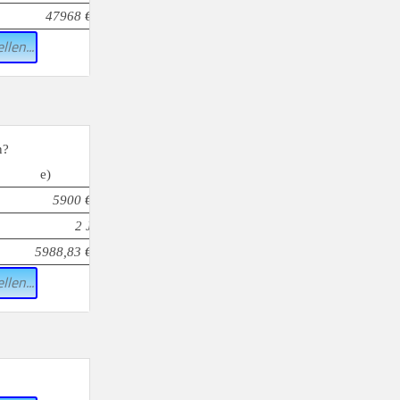
47968 €
llen...
n?
e)
5900 €
2 J
5988,83 €
llen...