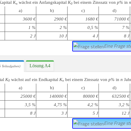
Kapital
K
wächst ein Anfangskapital
K
bei einem Zinssatz von
p%
in
n
0
a)
b)
c)
d)
3600 €
2900 €
1680 €
71000 €
1 %
2 %
0,5 %
7 %
2 J
10 J
4 J
8 J
Eine Frage ste
Lösung A4
 Teilaufgaben)
tal
K
wächst auf ein Endkapital
K
bei einem Zinssatz von
p%
in
n
Jah
0
n
a)
b)
c)
d)
25000 €
140000 €
80000 €
632500 €
3,5 %
4,75 %
4,2 %
3,2 %
8 J
3 J
5 J
12 J
Eine Frage ste