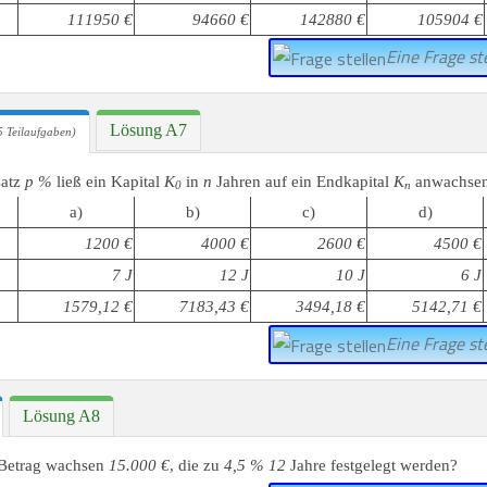
111950 €
94660 €
142880 €
105904 €
Eine Frage ste
Lösung A7
 Teilaufgaben)
satz
p %
ließ ein Kapital
K
in
n
Jahren auf ein Endkapital
K
anwachse
0
n
a)
b)
c)
d)
1200 €
4000 €
2600 €
4500 €
7 J
12 J
10 J
6 J
1579,12 €
7183,43 €
3494,18 €
5142,71 €
Eine Frage ste
Lösung A8
Betrag wachsen
15.000 €
, die zu
4,5 % 12
Jahre festgelegt werden?