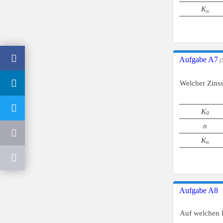
K
n
Aufgabe A7
(5
Welcher Zins
K
0
n
K
n
Aufgabe A8
Auf welchen 