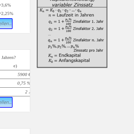
=3,6%
=2,25%
llen...
n
Jahren?
e)
5900 €
0,75 %
2 J
llen...