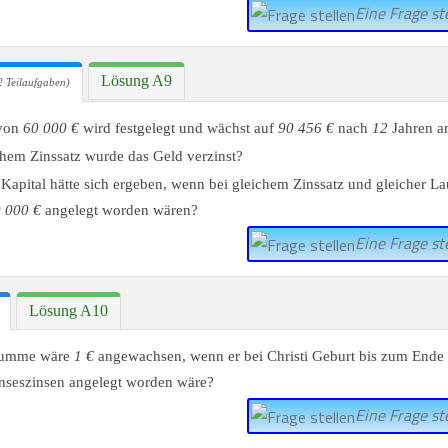
Eine Frage ste
Lösung A9
 Teilaufgaben)
 von
60 000 €
wird festgelegt und wächst auf
90 456 €
nach
12
Jahren a
hem Zinssatz wurde das Geld verzinst?
Kapital hätte sich ergeben, wenn bei gleichem Zinssatz und gleicher Lau
 000 €
angelegt worden wären?
Eine Frage ste
Lösung A10
Summe wäre
1 €
angewachsen, wenn er bei Christi Geburt bis zum Ende
nseszinsen angelegt worden wäre?
Eine Frage ste