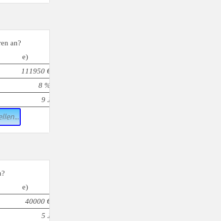
ren an?
e)
111950 €
8 %
9 J
llen...
n?
e)
40000 €
5 J