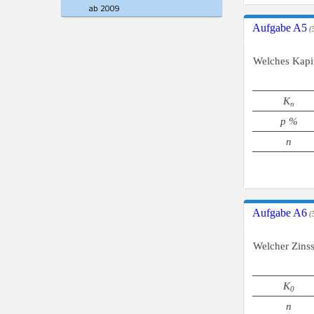
ab 2009
Aufgabe A5
(5
Welches Kapi
K
n
p %
n
Aufgabe A6
(5
Welcher Zins
K
0
n