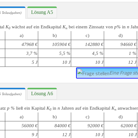
Lösung A5
 Teilaufgaben)
tal
K
wächst auf ein Endkapital
K
bei einem Zinssatz von
p%
in
n
Jah
0
n
a)
b)
c)
d)
47968 €
105904 €
142880 €
94660 €
3,7 %
5,5 %
4,5 %
1 %
5 J
10 J
10 J
12 J
Eine Frage ste
Lösung A6
 Teilaufgaben)
satz
p %
ließ ein Kapital
K
in
n
Jahren auf ein Endkapital
K
anwachse
0
n
a)
b)
c)
d)
56000 €
84000 €
92000 €
62000 €
9 J
12 J
10 J
10 J