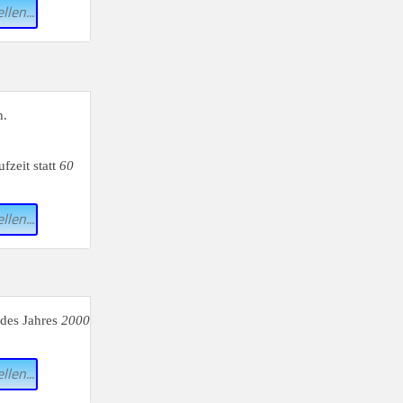
llen...
n.
fzeit statt
60
llen...
 des Jahres
2000
llen...