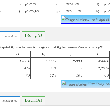
b)
p%=7%
c)
p%=4,2%
d)
p%
%
f)
p%=5,6%
g)
p%=6,55%
h)
p%
Eine Frage ste
Lösung A2
 Teilaufgaben)
Kapital
K
wächst ein Anfangskapital
K
bei einem Zinssatz von
p%
in
n
0
a)
b)
c)
d)
1200 €
4000 €
2600 €
4500 €
4 %
5 %
3 %
2,25 %
7 J
12 J
10 J
6 J
Eine Frage ste
Lösung A3
 Teilaufgaben)