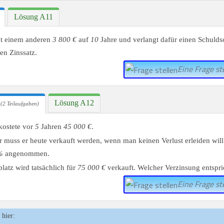
Lösung A11
ht einem anderen
3 800 €
auf
10
Jahre und verlangt dafür einen Schuld
en Zinssatz.
Eine Frage ste
Lösung A12
(2 Teilaufgaben)
kostete vor
5
Jahren
45 000 €
.
r muss er heute verkauft werden, wenn man keinen Verlust erleiden will.
%
angenommen.
latz wird tatsächlich für
75 000 €
verkauft. Welcher Verzinsung entspric
Eine Frage ste
 hier: