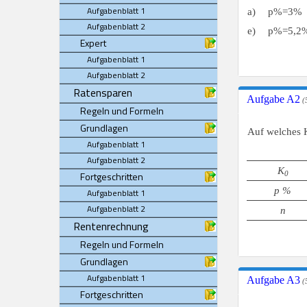
Aufgabenblatt 1
a)
p%=3%
Aufgabenblatt 2
e)
p%=5,2
Expert
Aufgabenblatt 1
Aufgabenblatt 2
Ratensparen
Aufgabe A2
(5
Regeln und Formeln
Grundlagen
Auf welches 
Aufgabenblatt 1
Aufgabenblatt 2
K
Fortgeschritten
0
p %
Aufgabenblatt 1
Aufgabenblatt 2
n
Rentenrechnung
Regeln und Formeln
Grundlagen
Aufgabenblatt 1
Aufgabe A3
(5
Fortgeschritten