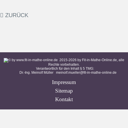
ZURÜCK
2015-
2026
by Fit-in-Mathe-Online.de, alle
Rechte vorbehalten.
Verantwortlich für den Inhalt § 5 TMG:
Dr.-Ing. Meinolf Müller
meinolf.mueller@fit-in-mathe-online.de
Impressum
Sitemap
Kontakt