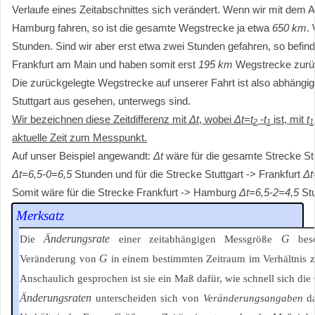
Verlaufe eines Zeitabschnittes sich verändert. Wenn wir mit dem A
Hamburg fahren, so ist die gesamte Wegstrecke ja etwa
650 km
.
Stunden. Sind wir aber erst etwa zwei Stunden gefahren, so befin
Frankfurt am Main und haben somit erst
195 km
Wegstrecke zurüc
Die zurückgelegte Wegstrecke auf unserer Fahrt ist also abhängig 
Stuttgart aus gesehen, unterwegs sind.
Wir bezeichnen diese Zeitdifferenz mit
Δt
, wobei
Δt=t
-t
ist, mit
t
2
1
1
aktuelle Zeit zum Messpunkt.
Auf unser Beispiel angewandt:
Δt
wäre für die gesamte Strecke St
Δt=6,5-0=6,5
Stunden und für die Strecke Stuttgart -> Frankfurt
Δt
Somit wäre für die Strecke Frankfurt -> Hamburg
Δt=6,5-2=4,5
St
Merksatz
Änderungsrate
G
Die
einer zeitabhängigen Messgröße
besc
G
Veränderung von
in einem bestimmten Zeitraum im Verhältnis 
Anschaulich gesprochen ist sie ein Maß dafür, wie schnell sich di
Änderungsraten
unterscheiden sich von
Veränderungsangaben
da