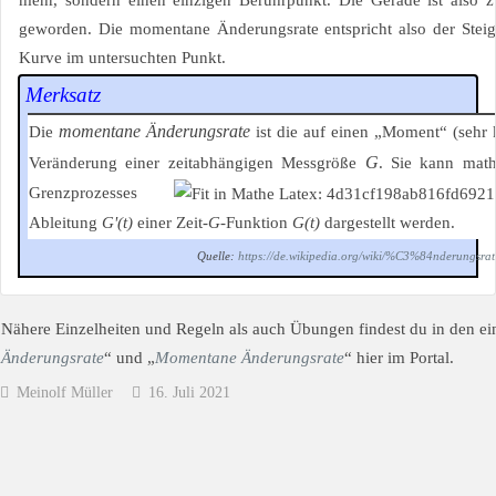
mehr, sondern einen einzigen Berührpunkt. Die Gerade ist also 
geworden. Die momentane Änderungsrate entspricht also der Steig
Kurve im untersuchten Punkt.
Merksatz
momentane Änderungsrate
Die
ist die auf einen „Moment“ (sehr
G
Veränderung einer zeitabhängigen Messgröße
. Sie kann math
Grenzprozesses
Ableitung
G'(t)
einer Zeit-
G
-Funktion
G(t)
dargestellt werden.
Quelle:
https://de.wikipedia.org/wiki/%C3%84nderungs
Nähere Einzelheiten und Regeln als auch Übungen findest du in den ei
Änderungsrate
“ und „
Momentane Änderungsrate
“ hier im Portal.
Meinolf Müller
16. Juli 2021