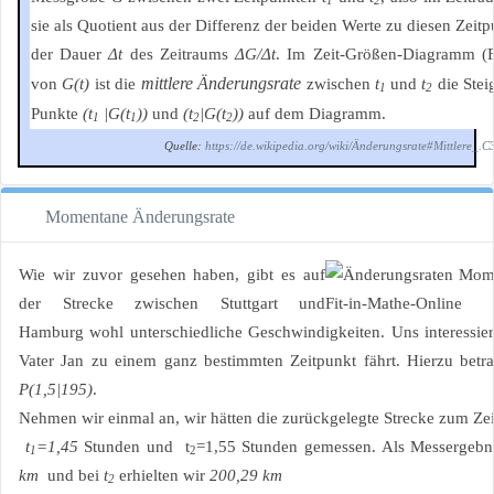
1
2
sie als Quotient aus der Differenz der beiden Werte zu diesen Zeit
der Dauer
Δt
des Zeitraums
ΔG/Δt
. Im Zeit-Größen-Diagramm (F
mittlere Änderungsrate
von
G(t)
ist die
zwischen
t
und
t
die Stei
1
2
Punkte
(t
|G(t
))
und
(t
|G(t
))
auf dem Diagramm.
1
1
2
2
Quelle:
https://de.wikipedia.org/wiki/Änderungsrate#Mittlere_.
Momentane Änderungsrate
Wie wir zuvor gesehen haben, gibt es auf
der Strecke zwischen Stuttgart und
Hamburg wohl unterschiedliche Geschwindigkeiten. Uns interessie
Vater Jan zu einem ganz bestimmten Zeitpunkt fährt. Hierzu betr
P(1,5|195)
.
Nehmen wir einmal an, wir hätten die zurückgelegte Strecke zum Ze
t
=1,45
Stunden und t
=1,55 Stunden gemessen. Als Messergebn
1
2
km
und bei
t
erhielten wir
200,29 km
2