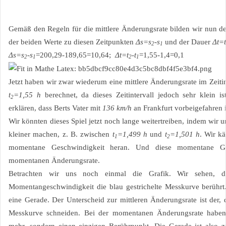
Gemäß den Regeln für die mittlere Änderungsrate bilden wir nun de
der beiden Werte zu diesen Zeitpunkten
Δs=s
-s
und der Dauer
Δt=t
2
1
Δs=s
-s
=200,29-189,65=10,64;
Δt=t
-t
=1,55-1,4=0,1
2
1
2
1
Jetzt haben wir zwar wiederum eine mittlere Änderungsrate im Zeiti
t
=1,55 h
berechnet, da dieses Zeitintervall jedoch sehr klein 
2
erklären, dass Berts Vater mit
136 km/h
an Frankfurt vorbeigefahren i
Wir könnten dieses Spiel jetzt noch lange weitertreiben, indem wir 
kleiner machen, z. B. zwischen
t
=1,499
h
und
t
=1,501 h
. Wir k
1
2
momentane Geschwindigkeit heran. Und diese momentane Ges
momentanen Änderungsrate.
Betrachten wir uns noch einmal die Grafik. Wir sehen, da
Momentangeschwindigkeit die blau gestrichelte Messkurve berührt
eine Gerade. Der Unterscheid zur mittleren Änderungsrate ist der, 
Messkurve schneiden. Bei der momentanen Änderungsrate haben 