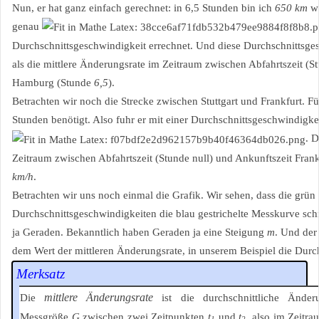
Nun, er hat ganz einfach gerechnet: in 6,5 Stunden bin ich
650 km
we
genau
Durchschnittsgeschwindigkeit errechnet. Und diese Durchschnittsgesc
als die mittlere Änderungsrate im Zeitraum zwischen Abfahrtszeit (S
Hamburg (Stunde
6,5
).
Betrachten wir noch die Strecke zwischen Stuttgart und Frankfurt. F
Stunden benötigt. Also fuhr er mit einer Durchschnittsgeschwindigke
. 
Zeitraum zwischen Abfahrtszeit (Stunde null) und Ankunftszeit Fran
km/h
.
Betrachten wir uns noch einmal die Grafik. Wir sehen, dass die grün
Durchschnittsgeschwindigkeiten die blau gestrichelte Messkurve sch
ja Geraden. Bekanntlich haben Geraden ja eine Steigung
m
. Und der 
dem Wert der mittleren Änderungsrate, in unserem Beispiel die Durc
Merksatz
mittlere Änderungsrate
Die
ist die durchschnittliche Änder
Messgröße
G
zwischen zwei Zeitpunkten
t
und
t
, also im Zeitr