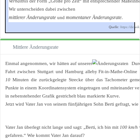
Verhältnis
der Form „Größe pro Zeit“ mit entsprechender Maßeinhei
Wir unterscheiden dabei zwischen
mittlerer Änderungsrate
momentaner Änderungsrate
und
.
Quelle:
https://de.w
Mittlere Änderungsrate
Einmal angenommen, wir hätten auf unserer
Fahrt zwischen Stuttgart und Hamburg alle
10
Minuten die zurückgelegte Strecke über das Tachometer geme
Punkte in einem Koordinatensystem eingetragen und miteinander ver
in nebenstehender Grafik gestrichelt blau markierte Kurve.
Jetzt wird Vater Jan von seinem fünfjährigen Sohn Berti gefragt, wie 
Vater Jan überlegt nicht lange und sagt: „Berti, ich bin mit
100 km/h
v
gefahren.“ Wie kommt Vater Jan darauf?