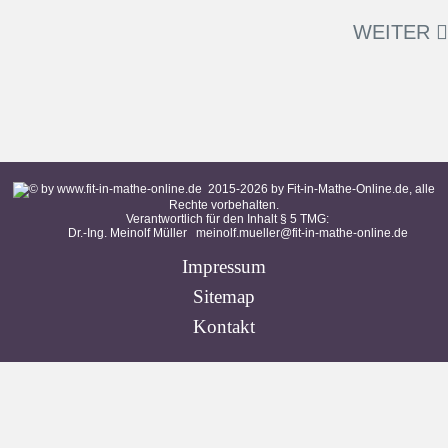
WEITER
2015-
2026
by Fit-in-Mathe-Online.de, alle
Rechte vorbehalten.
Verantwortlich für den Inhalt § 5 TMG:
Dr.-Ing. Meinolf Müller
meinolf.mueller@fit-in-mathe-online.de
Impressum
Sitemap
Kontakt