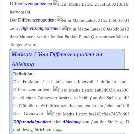
Differenzenquotienten
hervorgeht.
Differenzenquotient
Der
Differenzialquotienten
zum
dem Moment, wo die beiden Punkte
P
und
Q
zusammenfallen und 
Tangente wird.
Merksatz 1 Vom Differenzenquotient zur
Ableitung
Definition:
Die Funktion
f
sei auf einem Intervall
I
definiert und e
Differenzenquotient
h⟶0
einen Grenzwert besitzt, so heißt
f
an der Stelle
x
differ
0
Ist
f
für alle
x
∈ I
differenzierbar, so nennt man
f
eine auf
I
diff
0
Der Grenzwert
Differenzialquotient
oder
Ableitung
von
f
an der Stelle
x
. Daf
0
und liest „
f
Strich von
x
„.
0