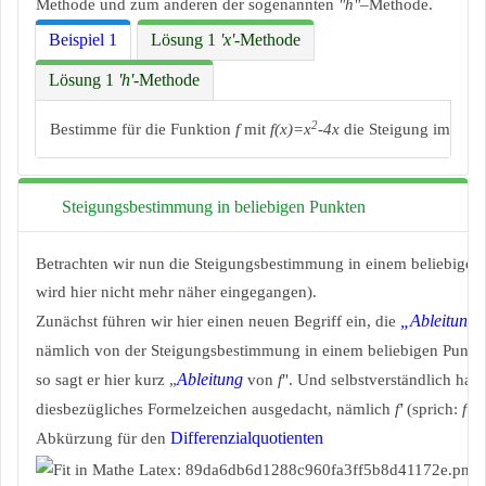
Methode und zum anderen der sogenannten
"h"
–Methode.
Beispiel 1
Lösung 1
'x'
-Methode
Lösung 1
'h'
-Methode
2
Bestimme für die Funktion
f
mit
f(x)=x
-4x
die Steigung im Pun
Steigungsbestimmung in beliebigen Punkten
Betrachten wir nun die Steigungsbestimmung in einem beliebigen P
wird hier nicht mehr näher eingegangen).
„Ableitung“
Zunächst führen wir hier einen neuen Begriff ein, die
nämlich von der Steigungsbestimmung in einem beliebigen Punkt 
Ableitung
so sagt er hier kurz „
von
f
". Und selbstverständlich hat 
diesbezügliches Formelzeichen ausgedacht, nämlich
f'
(sprich:
f
St
Differenzialquotienten
Abkürzung für den
,