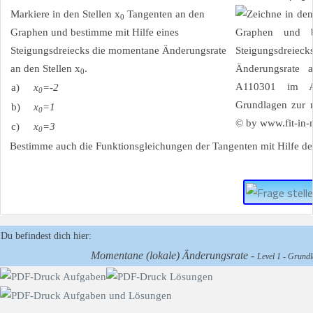
Markiere in den Stellen x
Tangenten an den
0
Graphen und bestimme mit Hilfe eines
Steigungsdreiecks die momentane Änderungsrate
an den Stellen x
.
0
a)
x
=-2
0
b)
x
=1
0
c)
x
=3
0
Bestimme auch die Funktionsgleichungen der Tangenten mit Hilfe d
Du befindest dich hier:
Momentane (lokale) Änderungsrate -
Level 1 - Grundl