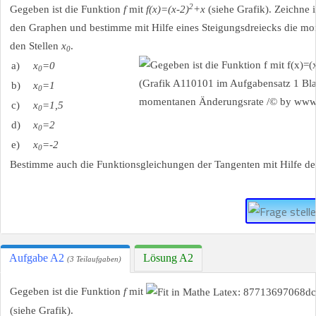
2
Gegeben ist die Funktion
f
mit
f(x)=(x-2)
+x
(siehe Grafik). Zeichne 
den Graphen und bestimme mit Hilfe eines Steigungsdreiecks die m
den Stellen
x
.
0
a)
x
=0
0
b)
x
=1
0
c)
x
=1,5
0
d)
x
=2
0
e)
x
=-2
0
Bestimme auch die Funktionsgleichungen der Tangenten mit Hilfe d
Aufgabe A2
Lösung A2
(3 Teilaufgaben)
Gegeben ist die Funktion
f
mit
(siehe Grafik).