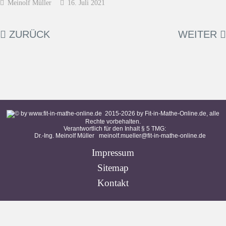
Meinolf Müller
16. Juli 2021
ZURÜCK
WEITER
2015-
2026
by Fit-in-Mathe-Online.de, alle
Rechte vorbehalten.
Verantwortlich für den Inhalt § 5 TMG:
Dr.-Ing. Meinolf Müller
meinolf.mueller@fit-in-mathe-online.de
Impressum
Sitemap
Kontakt