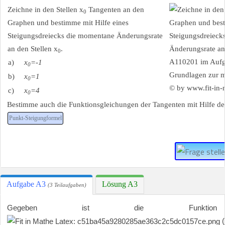
Zeichne in den Stellen x
Tangenten an den
0
Graphen und bestimme mit Hilfe eines
Steigungsdreiecks die momentane Änderungsrate
an den Stellen x
.
0
a)
x
=-1
0
b)
x
=1
0
c)
x
=4
0
Bestimme auch die Funktionsgleichungen der Tangenten mit Hilfe de
Punkt-Steigungformel
Aufgabe A3
Lösung A3
(3 Teilaufgaben)
Gegeben ist die Funk
(