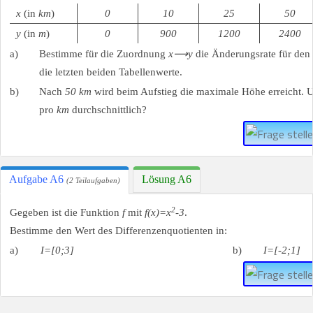
x
(in
km
)
0
10
25
50
y
(in
m
)
0
900
1200
2400
a)
Bestimme für die Zuordnung
x⟶y
die Änderungsrate für den 
die letzten beiden Tabellenwerte.
b)
Nach
50 km
wird beim Aufstieg die maximale Höhe erreicht. 
pro
km
durchschnittlich?
Aufgabe A6
Lösung A6
(2 Teilaufgaben)
2
Gegeben ist die Funktion
f
mit
f(x)=x
-3
.
Bestimme den Wert des Differenzenquotienten in:
a)
I=[0;3]
b)
I=[-2;1]