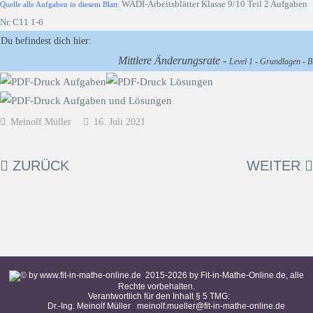
WADI-Arbeitsblätter Klasse 9/10 Teil 2 Aufgaben
Quelle alle Aufgaben in diesem Blatt:
Nr. C11 1-6
Du befindest dich hier:
Mittlere Änderungsrate -
Level 1 - Grundlagen - Bl
Meinolf Müller
16. Juli 2021
ZURÜCK
WEITER
2015-
2026
by Fit-in-Mathe-Online.de, alle
Rechte vorbehalten.
Verantwortlich für den Inhalt § 5 TMG:
Dr.-Ing. Meinolf Müller
meinolf.mueller@fit-in-mathe-online.de