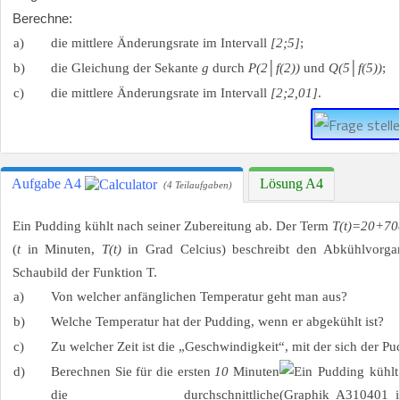
Berechne:
a)
die mittlere Änderungsrate im Intervall
[2;5]
;
b)
die Gleichung der Sekante
g
durch
P(2│f(2))
und
Q(5│f(5))
;
c)
die mittlere Änderungsrate im Intervall
[2;2,01]
.
Aufgabe A4
Lösung A4
(4 Teilaufgaben)
Ein Pudding kühlt nach seiner Zubereitung ab. Der Term
T(t)=20+70
(
t
in Minuten,
T(t)
in Grad Celcius) beschreibt den Abkühlvorga
Schaubild der Funktion T.
a)
Von welcher anfänglichen Temperatur geht man aus?
b)
Welche Temperatur hat der Pudding, wenn er abgekühlt ist?
c)
Zu welcher Zeit ist die „Geschwindigkeit“, mit der sich der P
d)
Berechnen Sie für die ersten
10
Minuten
die durchschnittliche