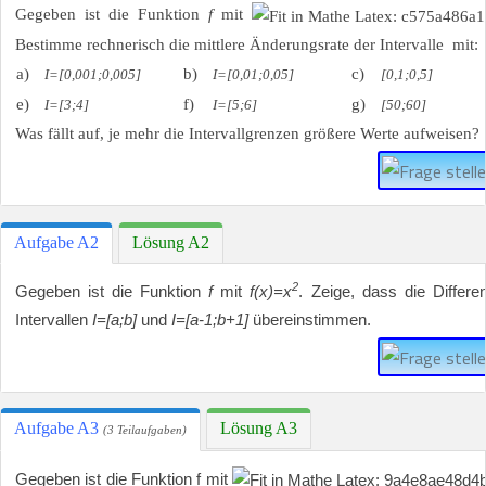
Gegeben ist die Funktion
f
mit
Bestimme rechnerisch die mittlere Änderungsrate der Intervalle mit:
a)
b)
c)
I=[0,001;0,005]
I=[0,01;0,05]
[0,1;0,5]
e)
f)
g)
I=[3;4]
I=[5;6]
[50;60]
Was fällt auf, je mehr die Intervallgrenzen größere Werte aufweisen?
Aufgabe A2
Lösung A2
2
Gegeben ist die Funktion
f
mit
f(x)=x
. Zeige, dass die Differ
Intervallen
I=[a;b]
und
I=[a-1;b+1]
übereinstimmen.
Aufgabe A3
Lösung A3
(3 Teilaufgaben)
Gegeben ist die Funktion f mit