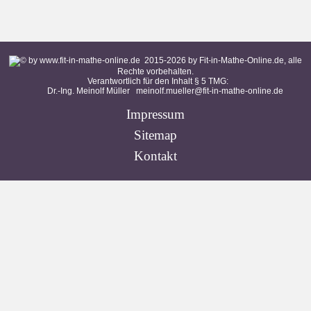
2015-
2026
by Fit-in-Mathe-Online.de, alle
Rechte vorbehalten.
Verantwortlich für den Inhalt § 5 TMG:
Dr.-Ing. Meinolf Müller
meinolf.mueller@fit-in-mathe-online.de
Impressum
Sitemap
Kontakt