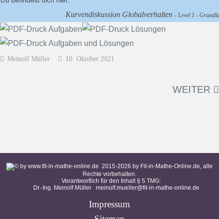
Du befindest dich hier:
Kurvendiskussion Globalverhalten
- Level 1 - Grundla
Meinolf Müller
10. Oktober 2021
WEITER
2015-
2026
by Fit-in-Mathe-Online.de, alle
Rechte vorbehalten.
Verantwortlich für den Inhalt § 5 TMG:
Dr.-Ing. Meinolf Müller
meinolf.mueller@fit-in-mathe-online.de
Impressum
Sitemap