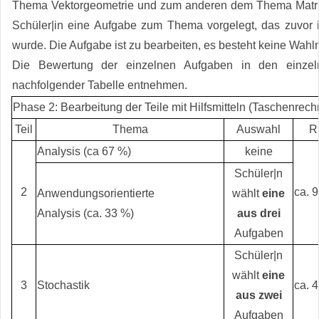
Thema Vektorgeometrie und zum anderen dem Thema Matri
Schüler|in eine Aufgabe zum Thema vorgelegt, das zuvor i
wurde. Die Aufgabe ist zu bearbeiten, es besteht keine Wahlm
Die Bewertung der einzelnen Aufgaben in den einzel
nachfolgender Tabelle entnehmen.
Phase 2: Bearbeitung der Teile mit Hilfsmitteln (Taschenrech
Teil
Thema
Auswahl
Ri
Analysis (ca 67 %)
keine
Schüler|n
2
ca. 
Anwendungsorientierte
wählt
eine
Analysis (ca. 33 %)
aus drei
Aufgaben
Schüler|n
wählt
eine
3
Stochastik
ca. 
aus zwei
Aufgaben