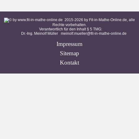
2015-
2026
by Fit-in-Mathe-Online.de, alle
Rechte vorbehalten.
Verantwortlich für den Inhalt § 5 TMG:
Dr.-Ing. Meinolf Müller
meinolf.mueller@fit-in-mathe-online.de
Impressum
Sitemap
Kontakt