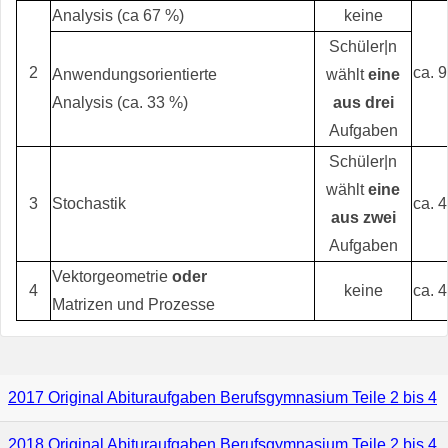
Analysis (ca 67 %)
keine
Schüler|n
2
ca. 
Anwendungsorientierte
wählt
eine
Analysis (ca. 33 %)
aus drei
Aufgaben
Schüler|n
wählt
eine
3
Stochastik
ca. 
aus zwei
Aufgaben
Vektorgeometrie
oder
4
keine
ca. 
Matrizen und Prozesse
2017 Original Abituraufgaben Berufsgymnasium Teile 2 bis 4
2018 Original Abituraufgaben Berufsgymnasium Teile 2 bis 4