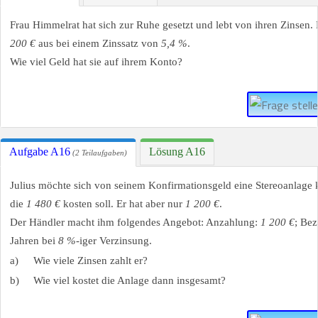
Frau Himmelrat hat sich zur Ruhe gesetzt und lebt von ihren Zinsen.
200 €
aus bei einem Zinssatz von
5,4 %
.
Wie viel Geld hat sie auf ihrem Konto?
Aufgabe A16
Lösung A16
(2 Teilaufgaben)
Julius möchte sich von seinem Konfirmationsgeld eine Stereoanlage k
die
1 480 €
kosten soll. Er hat aber nur
1 200 €
.
Der Händler macht ihm folgendes Angebot: Anzahlung:
1 200 €
; Be
Jahren bei
8 %
-iger Verzinsung.
a)
Wie viele Zinsen zahlt er?
b)
Wie viel kostet die Anlage dann insgesamt?