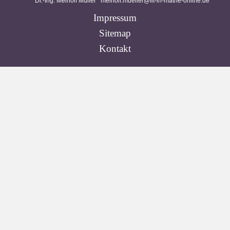
Dr.-Ing. Meinolf Müller
meinolf.mueller@fit-in-mathe-online.de
Impressum
Sitemap
Kontakt