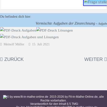
Du befindest dich hier:
Vermischte Aufgaben der Zinsrechnung -
Aufgabe
Meinolf Müller
15. Juli 2021
ZURÜCK
WEITER
2015-
2026
by Fit-in-Mathe-Online.de, alle
Rechte vorbehalten.
Verantwortlich für den Inhalt § 5 TMG: