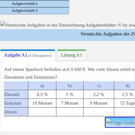
Aufgabenblatt 4
Aufgabenblatt 5
Vermischte Aufgaben der 
Aufgabe A1
Lösung A1
(6 Teilaufgaben)
Auf einem Sparbuch befinden sich
9 600 €
. Wie viele Zinsen erhält
Zinssätzen und Zeiträumen?
a)
b)
c)
d)
Zinssatz
4,5 %
5 %
3,2 %
2,5 %
Zeitraum
10
Monate
7
Monate
9
Monate
72
Tage
Zinsen