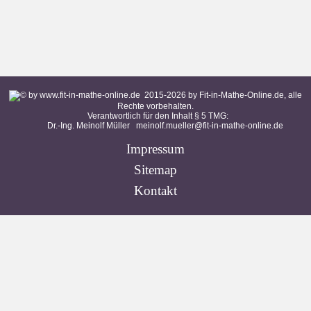
2015-
2026
by Fit-in-Mathe-Online.de, alle
Rechte vorbehalten.
Verantwortlich für den Inhalt § 5 TMG:
Dr.-Ing. Meinolf Müller
meinolf.mueller@fit-in-mathe-online.de
Impressum
Sitemap
Kontakt