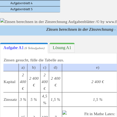
Aufgabenblatt 4
Aufgabenblatt 5
Zinsen berechnen in der Zinsrechnung
- 
Aufgabe A1
Lösung A1
(6 Teilaufgaben)
Zinsen gesucht, fülle die Tabelle aus.
a)
b)
c)
d)
e)
2
2
2 400
2 400
Kapital
400
400
2 400 €
€
€
€
€
4,5
Zinssatz
3 %
5 %
1,5 %
1,5 %
%