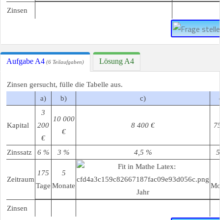
Zinsen
Aufgabe A4
Lösung A4
(6 Teilaufgaben)
Zinsen gersucht, fülle die Tabelle aus.
a)
b)
c)
3
10 000
Kapital
200
8 400 €
7
€
€
Zinssatz
6 %
3 %
4,5 %
175
5
Zeitraum
Tage
Monate
Mo
Jahr
Zinsen