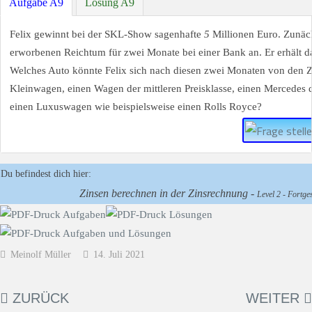
Aufgabe A9
Lösung A9
Felix gewinnt bei der SKL-Show sagenhafte
5
Millionen Euro. Zunäch
erworbenen Reichtum für zwei Monate bei einer Bank an. Er erhält d
Welches Auto könnte Felix sich nach diesen zwei Monaten von den Z
Kleinwagen, einen Wagen der mittleren Preisklasse, einen Mercedes d
einen Luxuswagen wie beispielsweise einen Rolls Royce?
Du befindest dich hier:
Zinsen berechnen in der Zinsrechnung -
Level 2 - Fortges
Meinolf Müller
14. Juli 2021
ZURÜCK
WEITER