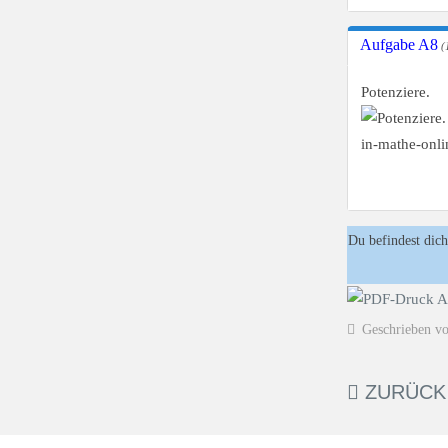
Aufgabe A8
(
Potenziere.
Du befindest dich
Geschrieben v
ZURÜCK