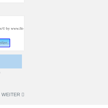
llen...
WEITER