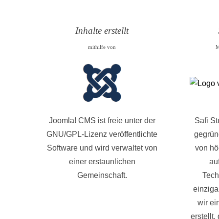
Inhalte erstellt
mithilfe von
M
Joomla! CMS ist freie unter der
Safi S
GNU/GPL-Lizenz veröffentlichte
gegründ
Software und wird verwaltet von
von hö
einer erstaunlichen
au
Gemeinschaft.
Tech
einziga
wir ei
erstellt