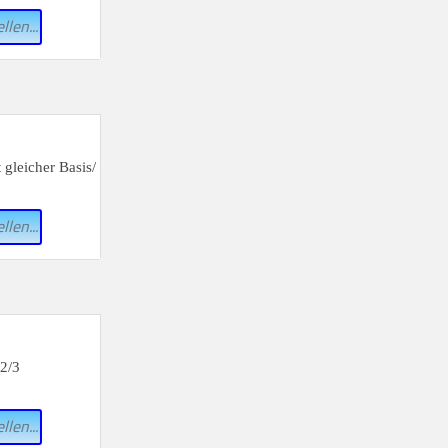
llen...
llen...
llen...