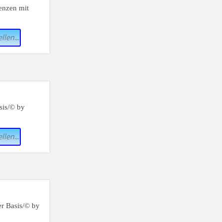
llen...
llen...