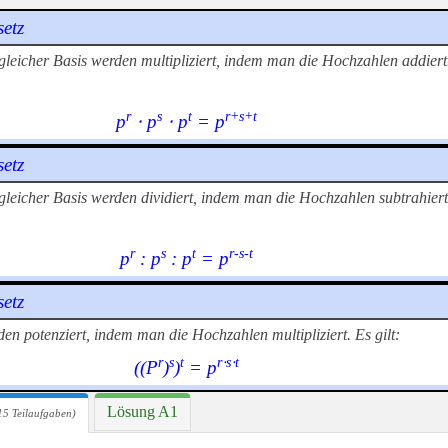
setz
gleicher Basis werden multipliziert, indem man die Hochzahlen addiert
r
s
t
r+s+t
p
⋅ p
⋅ p
= p
setz
gleicher Basis werden dividiert, indem man die Hochzahlen subtrahiert
r
s
t
r-s-t
p
: p
: p
= p
setz
en potenziert, indem man die Hochzahlen multipliziert. Es gilt:
r
s
t
r⋅s⋅t
((P
)
)
= p
Lösung A1
15 Teilaufgaben)