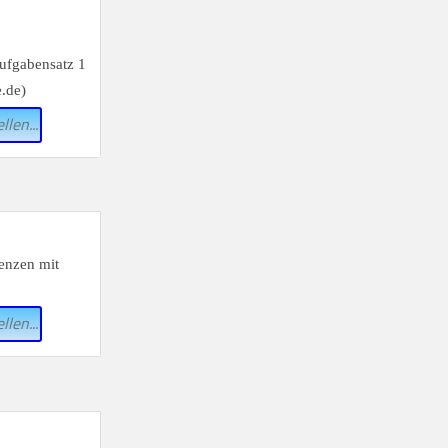
llen...
llen...