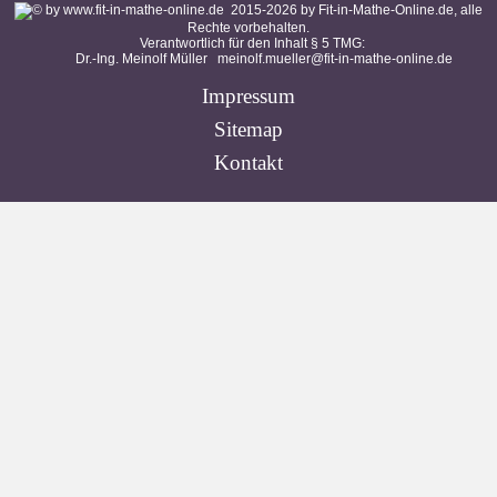
2015-
2026
by Fit-in-Mathe-Online.de, alle
Rechte vorbehalten.
Verantwortlich für den Inhalt § 5 TMG:
Dr.-Ing. Meinolf Müller
meinolf.mueller@fit-in-mathe-online.de
Impressum
Sitemap
Kontakt