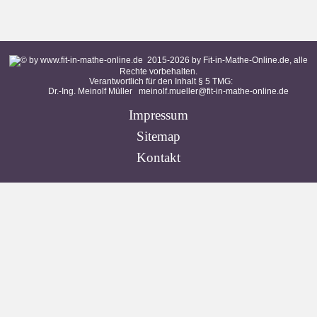
2015-
2026
by Fit-in-Mathe-Online.de, alle
Rechte vorbehalten.
Verantwortlich für den Inhalt § 5 TMG:
Dr.-Ing. Meinolf Müller
meinolf.mueller@fit-in-mathe-online.de
Impressum
Sitemap
Kontakt