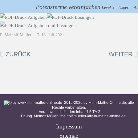
Potenzterme vereinfachen
Level 3 - Expert - A
Meinolf Müller
16. Juli 2021
ZURÜCK
WEITER
2015-
2026
by Fit-in-Mathe-Online.de, alle
Rechte vorbehalten.
Verantwortlich für den Inhalt § 5 TMG:
Dr.-Ing. Meinolf Müller
meinolf.mueller@fit-in-mathe-online.de
Impressum
Sitemap