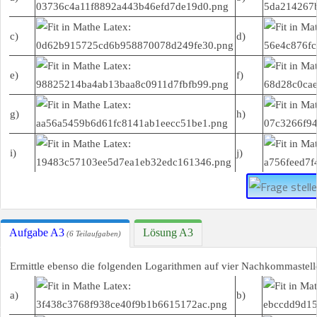
c)
d)
e)
f)
g)
h)
i)
j)
Aufgabe A3
Lösung A3
(6 Teilaufgaben)
Ermittle ebenso die folgenden Logarithmen auf vier Nachkommastell
a)
b)