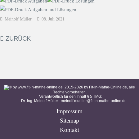
Meinolf Müller
08. Juli 2021
ZURÜCK
2015-
2026
by Fit-in-Mathe-Online.de, alle
Rechte vorbehalten.
Verantwortlich für den Inhalt § 5 TMG:
Dr.-Ing. Meinolf Müller
meinolf.mueller@fit-in-mathe-online.de
Impressum
Sitemap
Kontakt