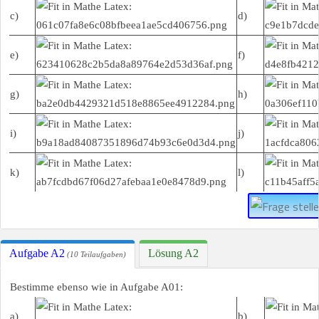
c)
d)
e)
f)
g)
h)
i)
j)
k)
l)
Aufgabe A2
Lösung A2
(10 Teilaufgaben)
Bestimme ebenso wie in Aufgabe A01:
a)
b)