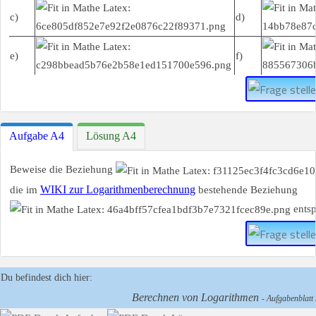
c)
d)
e)
f)
Aufgabe A4
Lösung A4
Beweise die Beziehung
WIKI zur Logarithmenberechnung
die im
bestehende Beziehung
entsp
Du befindest dich hier:
Berechnen von Logarithmen
- Aufgabenblatt