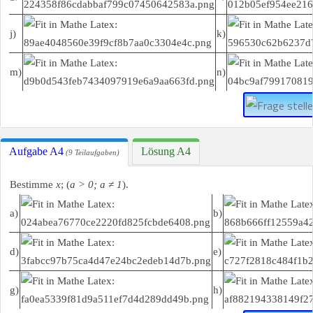
j)
k)
m)
n)
Aufgabe A4
Lösung A4
(9 Teilaufgaben)
Bestimme
x
; (
a > 0; a ≠ 1
).
a)
b)
d)
e)
g)
h)