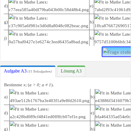
d)
e)
g)
h)
j)
k)
Aufgabe A3
Lösung A3
(15 Teilaufgaben)
Bestimme
x
; (
a > 0; a ≠ 1
).
a)
b)
d)
e)
g)
h)