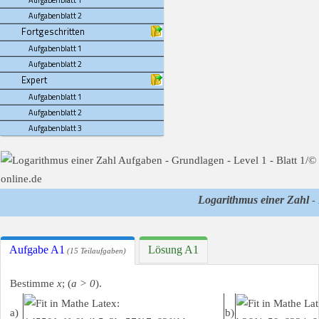
Aufgabenblatt 1
Aufgabenblatt 2
Fortgeschritten
Aufgabenblatt 1
Aufgabenblatt 2
Expert
Aufgabenblatt 1
Aufgabenblatt 2
Aufgabenblatt 3
Logarithmus einer Zahl
- 
Aufgabe A1
Lösung A1
(15 Teilaufgaben)
Bestimme
x
; (
a > 0
).
a)
b)