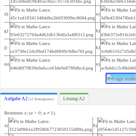
d)
e)
g)
h)
j)
k)
m)
n)
Aufgabe A2
Lösung A2
(12 Teilaufgaben)
Bestimme
x
; (
a > 0; a ≠ 1
).
a)
b)