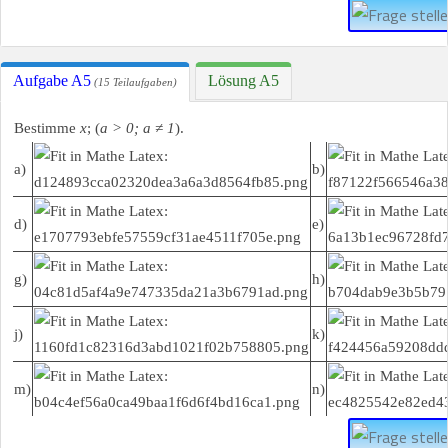
Aufgabe A5
Lösung A5
(15 Teilaufgaben)
Bestimme
x
; (
a > 0; a ≠ 1
).
a)
b)
d)
e)
g)
h)
j)
k)
m)
n)