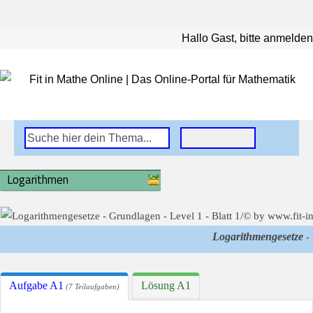
Hallo Gast, bitte anmelden
Logarithmen
Logarithmengesetze
- 
Aufgabe A1
Lösung A1
(7 Teilaufgaben)