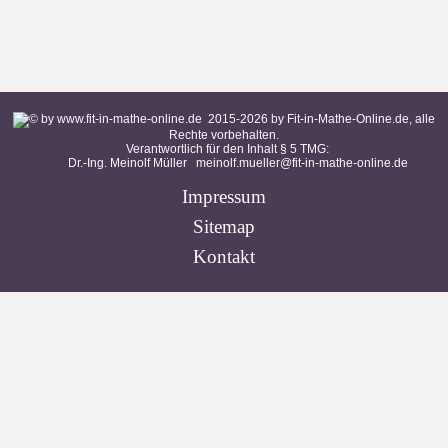
2015-
2026
by Fit-in-Mathe-Online.de, alle
Rechte vorbehalten.
Verantwortlich für den Inhalt § 5 TMG:
Dr.-Ing. Meinolf Müller
meinolf.mueller@fit-in-mathe-online.de
Impressum
Sitemap
Kontakt