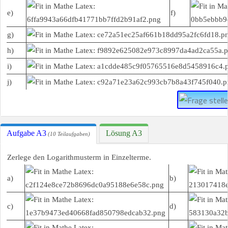
e)
f)
g)
h)
i)
j)
Aufgabe A3
Lösung A3
(10 Teilaufgaben)
Zerlege den Logarithmusterm in Einzelterme.
a)
b)
c)
d)