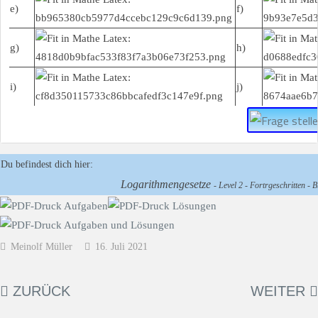
e)
f)
g)
h)
i)
j)
Du befindest dich hier:
Logarithmengesetze
- Level 2 - Fortrgeschritten - B
Meinolf Müller
16. Juli 2021
ZURÜCK
WEITER