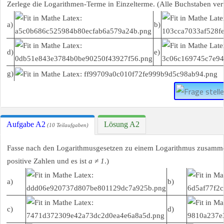
Zerlege die Logarithmen-Terme in Einzelterme. (Alle Buchstaben vert
a)
b)
d)
e)
g)
Aufgabe A2
Lösung A2
(10 Teilaufgaben)
Fasse nach den Logarithmusgesetzen zu einem Logarithmus zusammen
positive Zahlen und es ist
a ≠ 1
.)
a)
b)
c)
d)