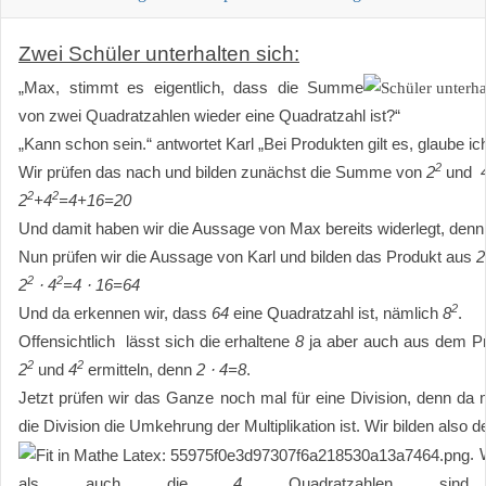
Zwei Schüler unterhalten sich:
„Max, stimmt es eigentlich, dass die Summe
von zwei Quadratzahlen wieder eine Quadratzahl ist?“
„Kann schon sein.“ antwortet Karl „Bei Produkten gilt es, glaube ic
2
Wir prüfen das nach und bilden zunächst die Summe von
2
und
2
2
2
+4
=4+16=20
Und damit haben wir die Aussage von Max bereits widerlegt, den
Nun prüfen wir die Aussage von Karl und bilden das Produkt aus
2
2
2
2
⋅ 4
=4 ⋅ 16=64
2
Und da erkennen wir, dass
64
eine Quadratzahl ist, nämlich
8
.
Offensichtlich lässt sich die erhaltene
8
ja aber auch aus dem Pr
2
2
2
und
4
ermitteln, denn
2 ⋅ 4=8
.
Jetzt prüfen wir das Ganze noch mal für eine Division, denn da 
die Division die Umkehrung der Multiplikation ist. Wir bilden also
. 
als auch die
4
Quadratzahlen si