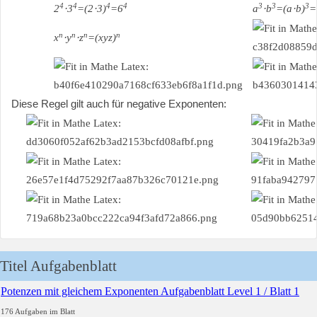
4
4
4
4
3
3
3
2
⋅3
=(2⋅3)
=6
a
⋅b
=(a⋅b)
=
n
n
n
n
x
⋅y
⋅z
=(xyz)
Diese Regel gilt auch für negative Exponenten:
Titel Aufgabenblatt
Potenzen mit gleichem Exponenten Aufgabenblatt Level 1 / Blatt 1
176 Aufgaben im Blatt