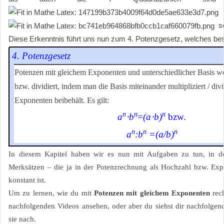
sc
Diese Erkenntnis führt uns nun zum 4. Potenzgesetz, welches bes
4. Potenzgesetz
Potenzen mit gleichem Exponenten und unterschiedlicher Basis wer
bzw. dividiert, indem man die Basis miteinander multipliziert / div
Exponenten beibehält. Es gilt:
n
n
n
a
⋅b
=
(a⋅b)
bzw.
n
n
n
a
:b
=(a/b)
In diesem Kapitel haben wir es nun mit Aufgaben zu tun, in d
Merksätzen – die ja in der Potenzrechnung als Hochzahl bzw. Expo
konstant ist.
Um zu lernen, wie du mit
Potenzen mit gleichem Exponenten
rech
nachfolgenden Videos ansehen, oder aber du siehst dir nachfolgen
sie nach.