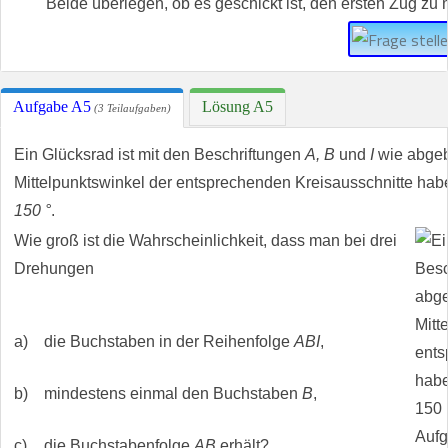
Beide überlegen, ob es geschickt ist, den ersten Zug zu
Aufgabe A5
Lösung A5
(3 Teilaufgaben)
Ein Glücksrad ist mit den Beschriftungen
A, B
und
I
wie abgeb
Mittelpunktswinkel der entsprechenden Kreisausschnitte ha
150 °
.
Wie groß ist die Wahrscheinlichkeit, dass man bei drei
Drehungen
a)
die Buchstaben in der Reihenfolge
ABI
,
b)
mindestens einmal den Buchstaben
B
,
c)
die Buchstabenfolge
AB
erhält?