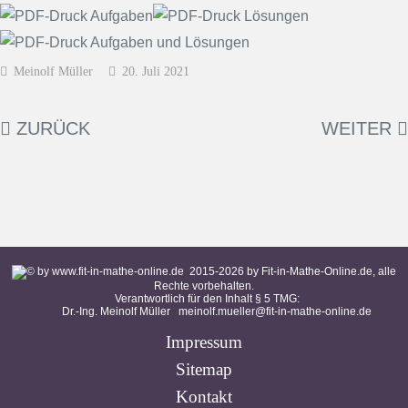
Meinolf Müller
20. Juli 2021
ZURÜCK
WEITER
2015-
2026
by Fit-in-Mathe-Online.de, alle
Rechte vorbehalten.
Verantwortlich für den Inhalt § 5 TMG:
Dr.-Ing. Meinolf Müller
meinolf.mueller@fit-in-mathe-online.de
Impressum
Sitemap
Kontakt