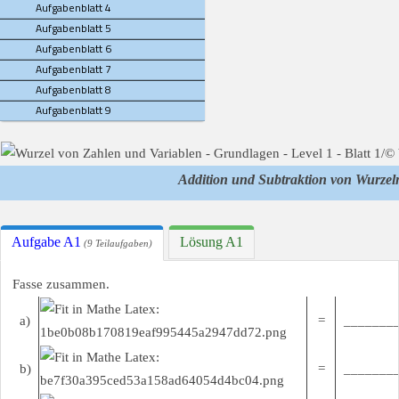
Aufgabenblatt 4
Aufgabenblatt 5
Aufgabenblatt 6
Aufgabenblatt 7
Aufgabenblatt 8
Aufgabenblatt 9
Addition und Subtraktion von Wurzel
Aufgabe A1
Lösung A1
(9 Teilaufgaben)
Fasse zusammen.
a)
=
________
b)
=
________