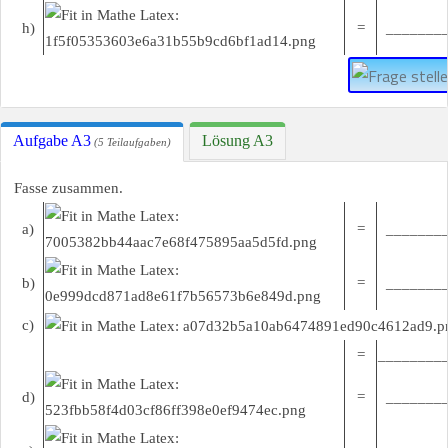
h)
=
________
Aufgabe A3
Lösung A3
(5 Teilaufgaben)
Fasse zusammen.
a)
=
________
b)
=
________
c)
=
________
d)
=
________