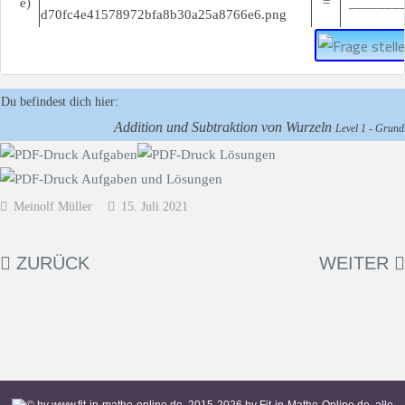
e)
=
________
Du befindest dich hier:
Addition und Subtraktion von Wurzeln
Level 1 - Grundl
Meinolf Müller
15. Juli 2021
ZURÜCK
WEITER