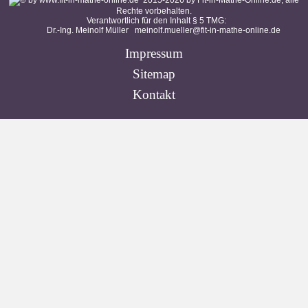
2015-
2026
by Fit-in-Mathe-Online.de, alle
Rechte vorbehalten.
Verantwortlich für den Inhalt § 5 TMG:
Dr.-Ing. Meinolf Müller
meinolf.mueller@fit-in-mathe-online.de
Impressum
Sitemap
Kontakt