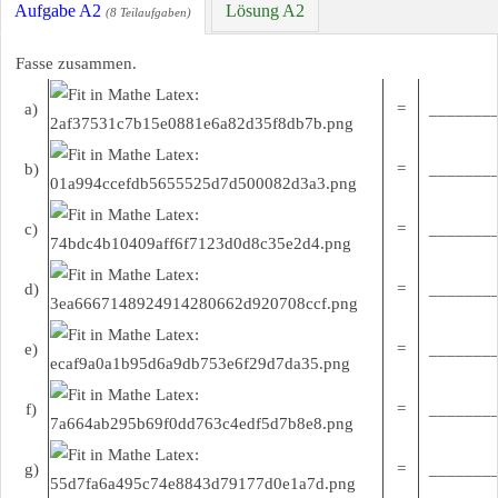
Aufgabe A2
Lösung A2
(8 Teilaufgaben)
Fasse zusammen.
a)
=
________
b)
=
________
c)
=
________
d)
=
________
e)
=
________
f)
=
________
g)
=
________