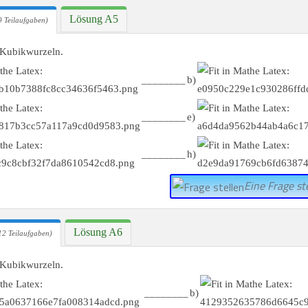
Lösung A5
 Teilaufgaben)
 Kubikwurzeln.
________
b)
________
e)
________
h)
Eine Frage ste
Lösung A6
12 Teilaufgaben)
 Kubikwurzeln.
________
b)