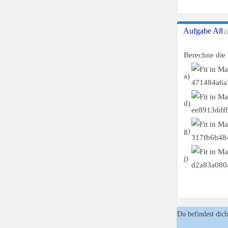
Aufgabe A8
(
Berechne die 
a)
d)
g)
j)
Du befindest dich