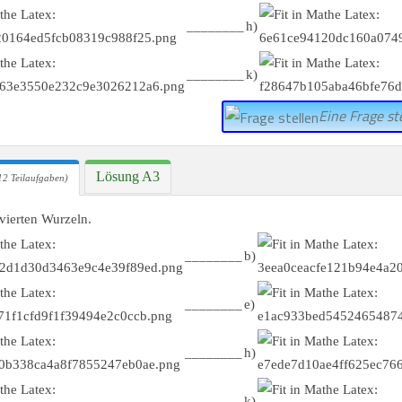
________
h)
________
k)
Eine Frage ste
Lösung A3
12 Teilaufgaben)
vierten Wurzeln.
________
b)
________
e)
________
h)
________
k)