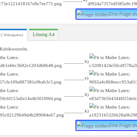
Eine Frage ste
Lösung A4
12 Teilaufgaben)
 Kubikwurzeln.
________
b)
________
e)
________
h)
________
k)
Eine Frage ste