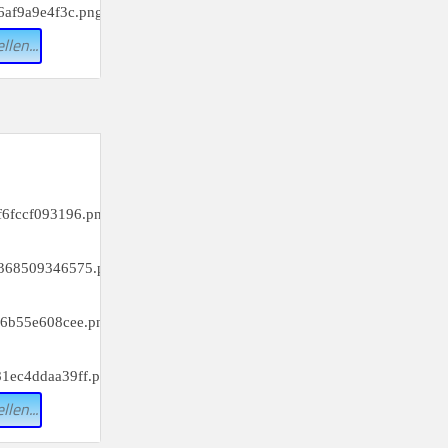
llen...
_________
c)
_________
f)
_________
i)
_________
l)
llen...