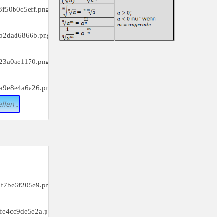
_________
_________
e)
_________
h)
_________
k)
llen...
_________
c)
_________
f)