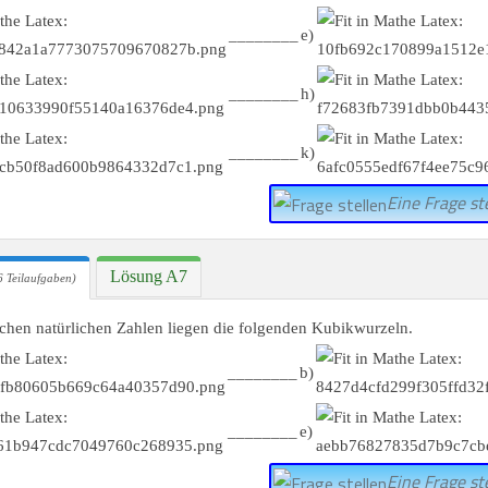
________
e)
________
h)
________
k)
Eine Frage ste
Lösung A7
 Teilaufgaben)
hen natürlichen Zahlen liegen die folgenden Kubikwurzeln.
________
b)
________
e)
Eine Frage ste