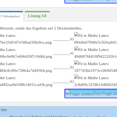
Lösung A8
12 Teilaufgaben)
Wurzeln, runde das Ergebnis auf 2 Dezimalstellen.
________
b)
________
e)
________
h)
________
k)
Eine Frage ste
 hier: