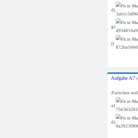
d)
g)
j)
Aufgabe A7
(6
Zwischen welc
a)
d)