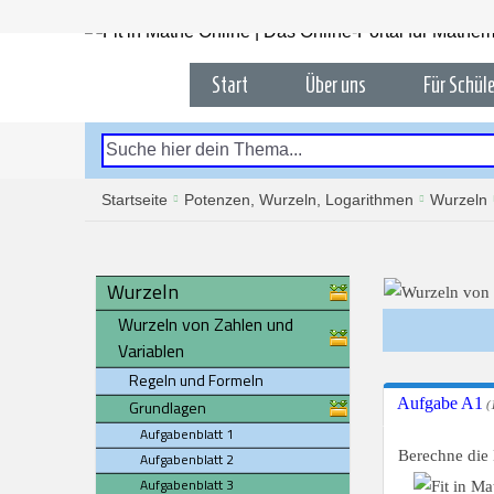
Start
Über uns
Für Schüle
Startseite
Potenzen, Wurzeln, Logarithmen
Wurzeln
Wurzeln
Wurzeln von Zahlen und
Variablen
Regeln und Formeln
Aufgabe A1
Grundlagen
(
Aufgabenblatt 1
Berechne die
Aufgabenblatt 2
Aufgabenblatt 3