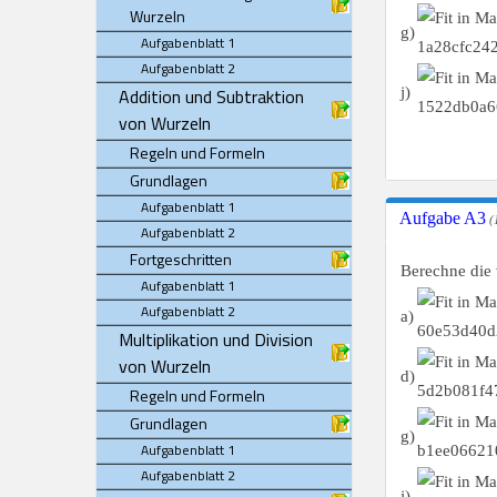
Wurzeln
g)
Aufgabenblatt 1
Aufgabenblatt 2
Addition und Subtraktion
j)
von Wurzeln
Regeln und Formeln
Grundlagen
Aufgabenblatt 1
Aufgabe A3
(
Aufgabenblatt 2
Fortgeschritten
Berechne die 
Aufgabenblatt 1
Aufgabenblatt 2
a)
Multiplikation und Division
von Wurzeln
d)
Regeln und Formeln
Grundlagen
g)
Aufgabenblatt 1
Aufgabenblatt 2
j)