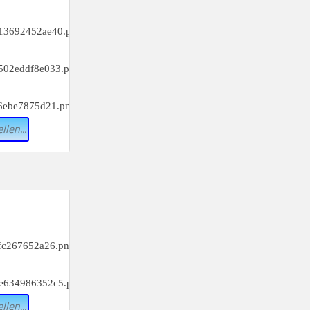
_________
f)
_________
i)
_________
l)
llen...
_________
c)
_________
f)
llen...