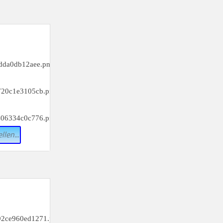
_________
c)
_________
f)
_________
i)
llen...
_________
c)