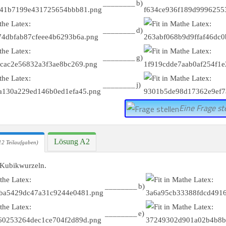
________
b)
________
d)
________
g)
________
j)
Eine Frage ste
Lösung A2
12 Teilaufgaben)
 Kubikwurzeln.
________
b)
________
e)