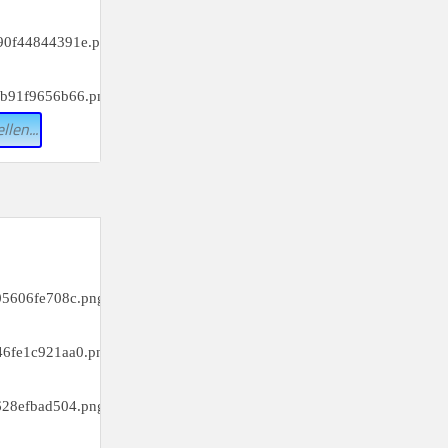
_________
i)
_________
l)
llen...
_________
c)
_________
f)
_________
i)
_________
l)