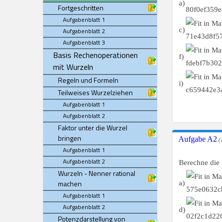
a)
Fortgeschritten
Aufgabenblatt 1
c)
Aufgabenblatt 2
Aufgabenblatt 3
Basis Rechenoperationen
f)
mit Wurzeln
Regeln und Formeln
i)
Teilweises Wurzelziehen
Aufgabenblatt 1
Aufgabenblatt 2
Faktor unter die Wurzel
bringen
Aufgabe A2
(
Aufgabenblatt 1
Aufgabenblatt 2
Berechne die
Wurzeln - Nenner rational
machen
a)
Aufgabenblatt 1
Aufgabenblatt 2
d)
Potenzdarstellung von