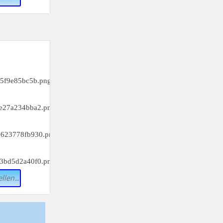
_________
c)
_________
f)
_________
i)
_________
l)
llen...