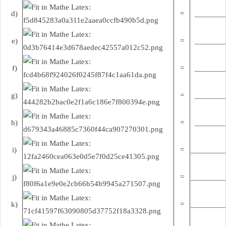
d)
=
________
e)
=
________
f)
=
________
g)
=
________
h)
=
________
i)
=
________
j)
=
________
k)
=
________