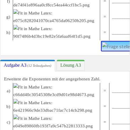
f)
=
________
g)
=
________
h)
=
________
Aufgabe A3
Lösung A3
(12 Teilaufgaben)
Erweitere die Exponenten mit der angegebenen Zahl.
a)
=
________
b)
=
________
c)
=
________