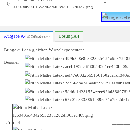
l)
=
________
Aufgabe A4
Lösung A4
(9 Teilaufgaben)
Bringe auf den gleichen Wurzelexponenten:
Beispiel:
a)
und
=
________