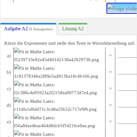
Aufgabe A2
Lösung A2
(8 Teilaufgaben)
Kürze die Exponenten und stelle den Term in Wurzeldarstellung auf.
a)
=
________
b)
=
________
c)
=
________
d)
=
________
e)
=
________