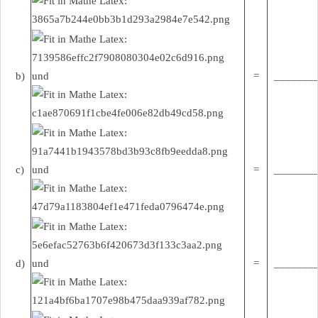
b)
und
=
________
c)
und
=
________
d)
und
=
________