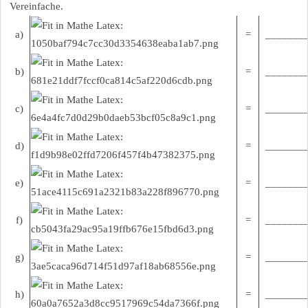
Vereinfache.
a)
=
________
b)
=
________
c)
=
________
d)
=
________
e)
=
________
f)
=
________
g)
=
________
h)
=
________