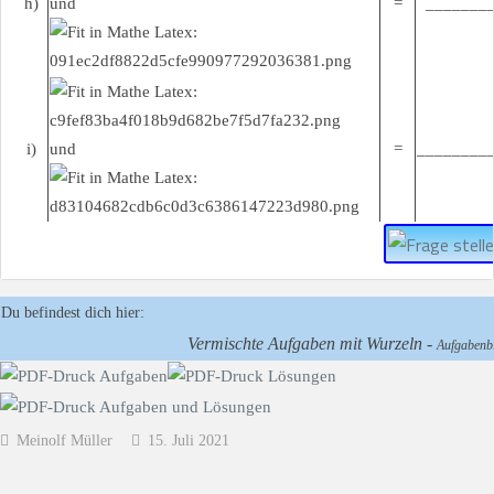
h)
und
=
________
i)
und
=
________
Du befindest dich hier:
Vermischte Aufgaben mit Wurzeln -
Aufgabenbl
Meinolf Müller
15. Juli 2021