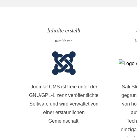
Inhalte erstellt
mithilfe von
M
Joomla! CMS ist freie unter der
Safi S
GNU/GPL-Lizenz veröffentlichte
gegründ
Software und wird verwaltet von
von hö
einer erstaunlichen
au
Gemeinschaft.
Tech
einziga