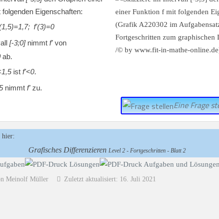
t folgenden Eigenschaften:
(1,5)=1,7; f'(3)=0
all
[-3;0]
nimmt
f'
von
0
ab.
1,5
ist
f'<0
.
5
nimmt
f'
zu.
Eine Frage ste
 hier:
Grafisches Differenzieren
Level 2 - Fortgeschritten - Blatt 2
on Meinolf Müller
Zuletzt aktualisiert: 16. Juli 2021