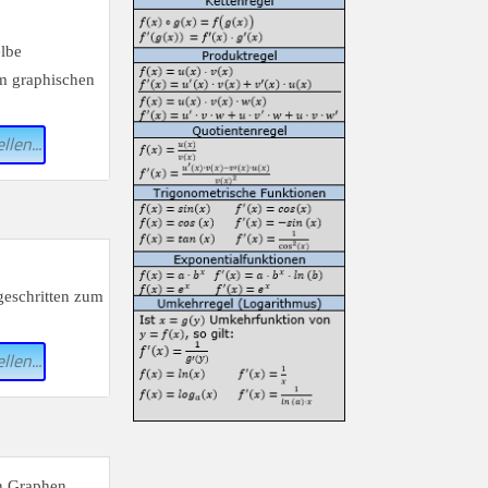
llen...
llen...