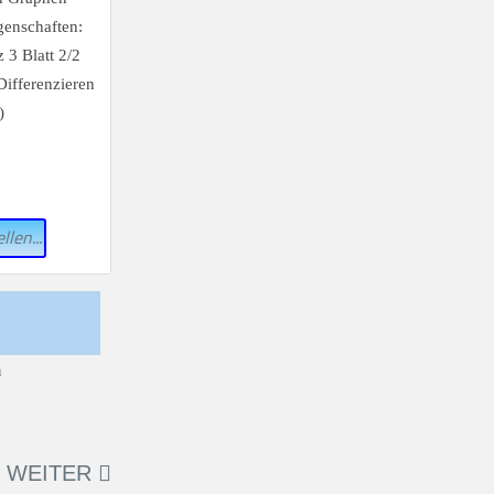
llen...
WEITER