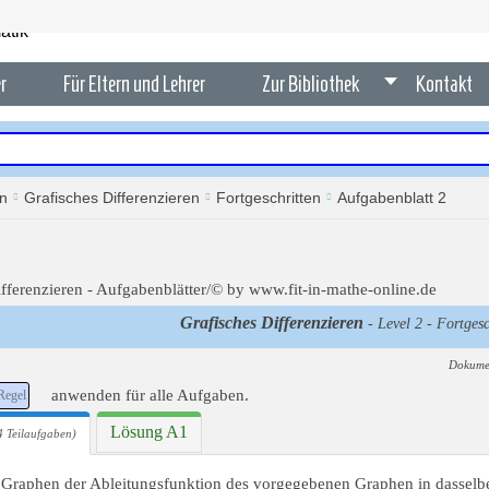
r
Für Eltern und Lehrer
Zur Bibliothek
Kontakt
en
Grafisches Differenzieren
Fortgeschritten
Aufgabenblatt 2
Grafisches Differenzieren
- Level 2 - Fortgesc
Dokume
anwenden für alle Aufgaben.
egel
Lösung A1
 Teilaufgaben)
 Graphen der Ableitungsfunktion des vorgegebenen Graphen in dasselb