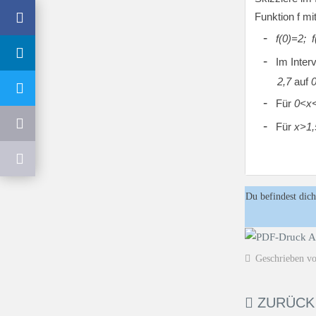
Funktion f mi
-
f(0)=2; f
-
Im Interv
2,7
auf
-
Für
0<x<
-
Für
x>1,
Du befindest dich
Geschrieben v
ZURÜCK