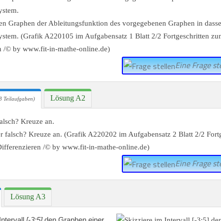
ystem.
Eine Frage ste
Lösung A2
8 Teilaufgaben)
falsch? Kreuze an.
Eine Frage ste
Lösung A3
Intervall
[-3;5]
den Graphen einer