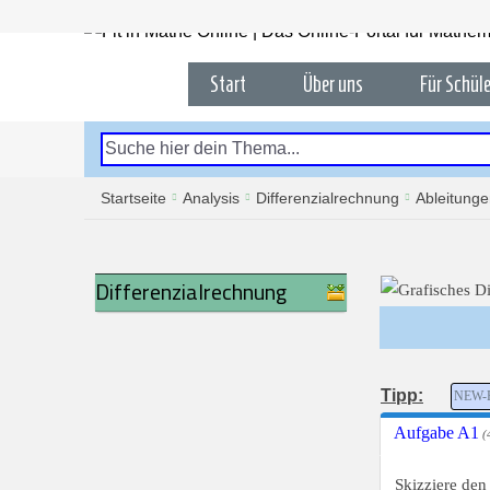
Start
Über uns
Für Schüle
Startseite
Analysis
Differenzialrechnung
Ableitung
Differenzialrechnung
Tipp:
NEW-R
Aufgabe A1
(4
Skizziere den