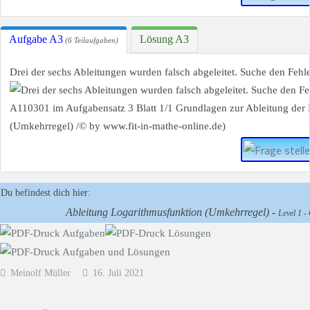
Aufgabe A3
Lösung A3
(6 Teilaufgaben)
Drei der sechs Ableitungen wurden falsch abgeleitet. Suche den Fehle
Du befindest dich hier:
Ableitung Logarithmusfunktion (Umkehrregel) -
Level 1 -
Meinolf Müller
16. Juli 2021