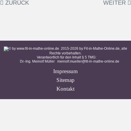
ZURÜCK
WEITER
2015-
2026
by Fit-in-Mathe-Online.de, alle
Rechte vorbehalten.
Verantwortlich für den Inhalt § 5 TMG:
Dr.-Ing. Meinolf Müller
meinolf.mueller@fit-in-mathe-online.de
Impressum
Sitemap
Kontakt