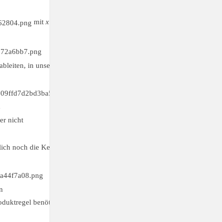
mit
x>0
bleiten, in unserem Falle die Ableitung des
ln
. Die
a
er nicht
lich noch die Kettenregel benötigen. Somit ist
n
roduktregel benötigen. Also: