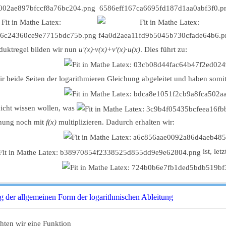
duktregel bilden wir nun
u'(x)∙v(x)+v'(x)∙u(x)
. Dies führt zu:
r beide Seiten der logarithmieren Gleichung abgeleitet und haben somit
nicht wissen wollen, was
chung noch mit
f(x)
multiplizieren. Dadurch erhalten wir:
ist, let
g der allgemeinen Form der logarithmischen Ableitung
hten wir eine Funktion