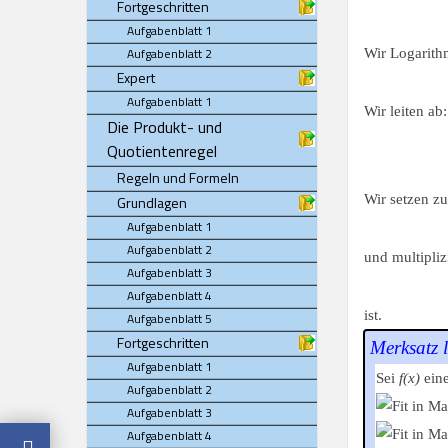
Fortgeschritten
Aufgabenblatt 1
Aufgabenblatt 2
Wir Logarithm
Expert
Aufgabenblatt 1
Wir leiten ab:
Die Produkt- und
Quotientenregel
Regeln und Formeln
Wir setzen 
Grundlagen
Aufgabenblatt 1
Aufgabenblatt 2
und multipli
Aufgabenblatt 3
Aufgabenblatt 4
ist.
Aufgabenblatt 5
Fortgeschritten
Merksatz l
Aufgabenblatt 1
Sei
f(x)
eine
Aufgabenblatt 2
Aufgabenblatt 3
Aufgabenblatt 4