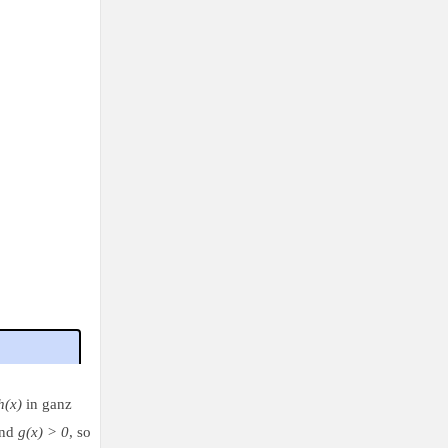
h(x)
in ganz
und
g(x) > 0
, so