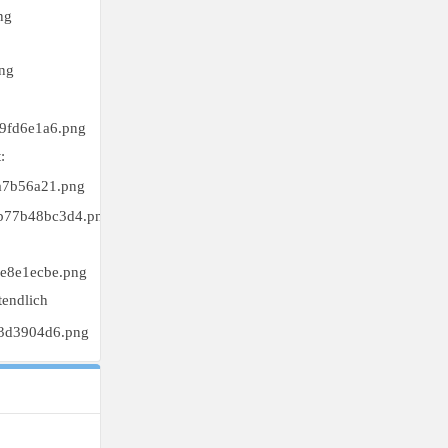
:
sondern was
f'(x)
ist, müssen
ztendlich