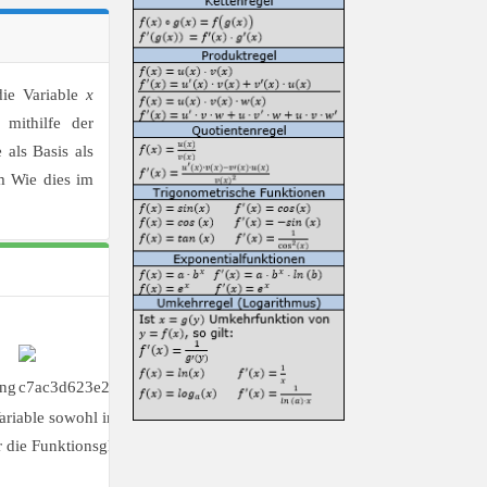
die Variable
x
mithilfe der
 als Basis als
m Wie dies im
ariable sowohl in der Basis als auch im
ir die Funktionsgleichung zunächst