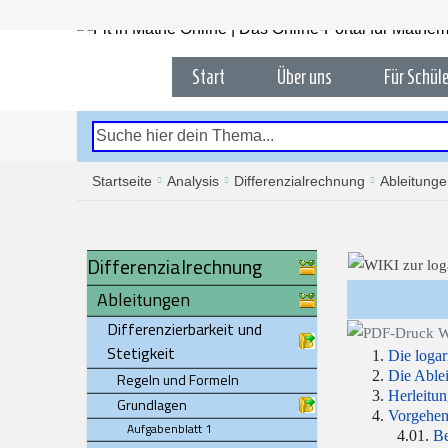
Start
Über uns
Für Schüle
Startseite
Analysis
Differenzialrechnung
Ableitung
Differenzialrechnung
Ableitungen
Differenzierbarkeit und
Stetigkeit
Die logar
Die Ablei
Regeln und Formeln
Herleitun
Grundlagen
Vorgehens
Aufgabenblatt 1
Be