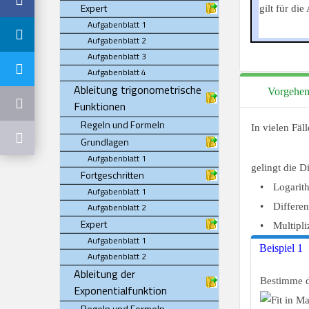
Expert
gilt für di
Aufgabenblatt 1
Aufgabenblatt 2
Aufgabenblatt 3
Aufgabenblatt 4
Ableitung trigonometrische
Vorgehens
Funktionen
Regeln und Formeln
In vielen Fäll
Grundlagen
Aufgabenblatt 1
gelingt die D
Fortgeschritten
•
Logarit
Aufgabenblatt 1
Aufgabenblatt 2
•
Differe
Expert
•
Multipli
Aufgabenblatt 1
Beispiel 1
Aufgabenblatt 2
Ableitung der
Bestimme d
Exponentialfunktion
Regeln und Formeln