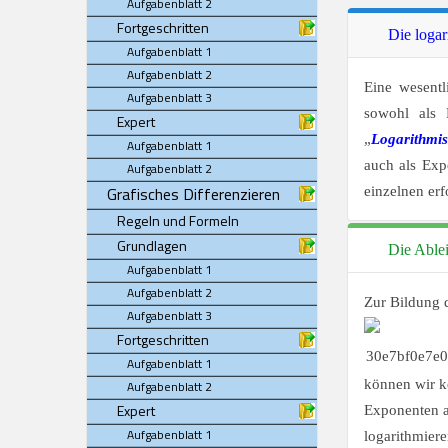
Aufgabenblatt 2
Fortgeschritten
Die logar
Aufgabenblatt 1
Aufgabenblatt 2
Eine wesentl
Aufgabenblatt 3
sowohl als
Expert
„
Logarithmis
Aufgabenblatt 1
auch als Ex
Aufgabenblatt 2
Grafisches Differenzieren
einzelnen erf
Regeln und Formeln
Grundlagen
Die Ablei
Aufgabenblatt 1
Aufgabenblatt 2
Zur Bildung 
Aufgabenblatt 3
Fortgeschritten
Aufgabenblatt 1
können wir ke
Aufgabenblatt 2
Expert
Exponenten au
Aufgabenblatt 1
logarithmiere