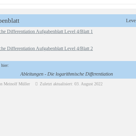
benblatt
Level
che Differentiation Aufgabenblatt Level 4/Blatt 1
che Differentiation Aufgabenblatt Level 4/Blatt 2
 hier:
Ableitungen - Die logarithmische Differentiation
on Meinolf Müller
Zuletzt aktualisiert: 03. August 2022