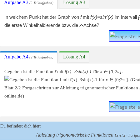
Aufgabe A3
Lösung A3
(2 Teilaufgaben)
2
In welchem Punkt hat der Graph von
f
mit
f(x)=sin
(x)
im Intervall
die erste Winkelhalbierende bzw. die
x
-Achse?
Aufgabe A4
Lösung A4
(2 Teilaufgaben)
Gegeben ist die Funktion
f
mit
f(x)=3sin(x)-1
für
x ∈ [0;2π]
.
Du befindest dich hier:
Ableitung trigonometrische Funktionen
Level 2 - Fortges