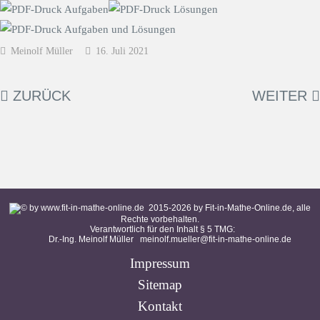
Meinolf Müller
16. Juli 2021
ZURÜCK
WEITER
2015-
2026
by Fit-in-Mathe-Online.de, alle
Rechte vorbehalten.
Verantwortlich für den Inhalt § 5 TMG:
Dr.-Ing. Meinolf Müller
meinolf.mueller@fit-in-mathe-online.de
Impressum
Sitemap
Kontakt