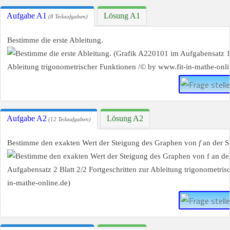
Aufgabe A1
Lösung A1
(8 Teilaufgaben)
Bestimme die erste Ableitung.
Aufgabe A2
Lösung A2
(12 Teilaufgaben)
Bestimme den exakten Wert der Steigung des Graphen von
f
an der S