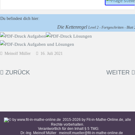
Du befindest dich hier:
Die Kettenregel
Level 2 - Fortgeschritten - Blatt 
Meinolf Müller
16. Juli 2021
ZURÜCK
WEITER
2015-
2026
by Fit-in-Mathe-Online.de, alle
Rechte vorbehalten.
Verantwortlich für den Inhalt § 5 TMG:
Dr.-Ing. Meinolf Müller
meinolf.mueller@fit-in-mathe-online.de