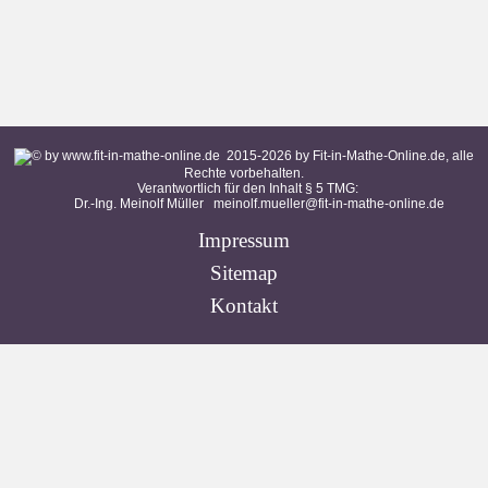
2015-
2026
by Fit-in-Mathe-Online.de, alle
Rechte vorbehalten.
Verantwortlich für den Inhalt § 5 TMG:
Dr.-Ing. Meinolf Müller
meinolf.mueller@fit-in-mathe-online.de
Impressum
Sitemap
Kontakt