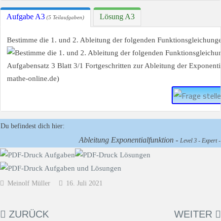
Aufgabe A3
Lösung A3
(5 Teilaufgaben)
Bestimme die 1. und 2. Ableitung der folgenden Funktionsgleichung
Du befindest dich hier:
Ableitung Exponentialfunktion -
Level 3 - Expert -
Meinolf Müller
16. Juli 2021
ZURÜCK
WEITER