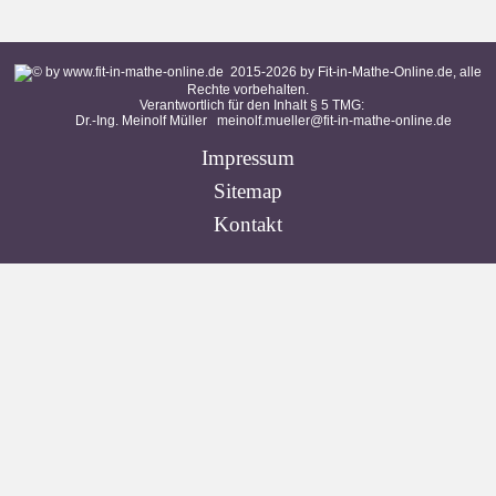
2015-
2026
by Fit-in-Mathe-Online.de, alle
Rechte vorbehalten.
Verantwortlich für den Inhalt § 5 TMG:
Dr.-Ing. Meinolf Müller
meinolf.mueller@fit-in-mathe-online.de
Impressum
Sitemap
Kontakt