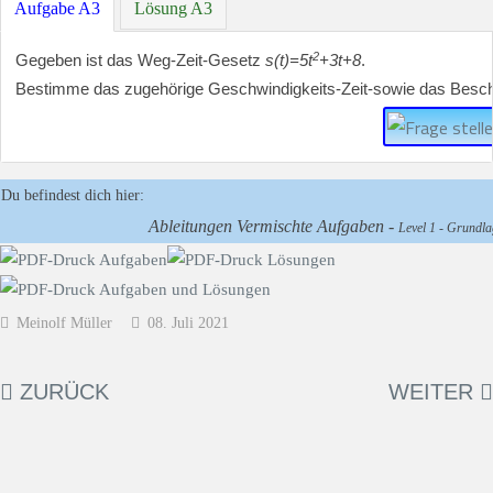
Aufgabe A3
Lösung A3
2
Gegeben ist das Weg-Zeit-Gesetz
s(t)=5t
+3t+8
.
Bestimme das zugehörige Geschwindigkeits-Zeit-sowie das Besch
Du befindest dich hier:
Ableitungen Vermischte Aufgaben -
Level 1 - Grundlag
Meinolf Müller
08. Juli 2021
ZURÜCK
WEITER