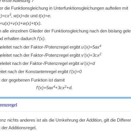
e erste Ableitung ?
er die Funktionsgleichung in Unterfunktionsgleichungen aufteilen mit
3
x)=cx
,
w(x)=dx
und
t(x)=e
.
)=u(x)+v(x)+w(x)+t(x)
.
un alle einzelnen Glieder der Funktionsgleichung nach den bislang gele
nd erhalten dadurch
f'(x)
.
4
eleitet nach der Faktor-/Potenzregel ergibt
u'(x)=5ax
2
eleitet nach der Faktor-/Potenzregel ergibt
v'(x)=3cx
leitet nach der Faktor-/Potenzregel ergibt
w'(x)=d
itet nach der Konstantenregel ergibt
t'(x)=0
g der gegebenen Funktion ist damit
4
2
f'(x)=5ax
+3cx
+d
.
renzregel
enz nichts anderes ist als die Umkehrung der Addition, gilt die Differe
der Additionsregel.