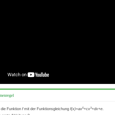
menregel
5
3
 die Funktion
f
mit der Funktionsgleichung
f(x)=ax
+cx
+dx+e
.