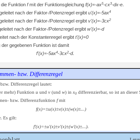
5
3
 die Funktion
f
mit der Funktionsgleichung
f(x)=-ax
-cx
-dx-e
.
4
eleitet nach der Faktor-/Potenzregel ergibt
u'(x)=-5ax
2
eleitet nach der Faktor-/Potenzregel ergibt
v'(x)=-3cx
eleitet nach der Faktor-/Potenzregel ergibt
w'(x)=-d
eitet nach der Konstantenregel ergibt
t'(x)=0
g der gegebenen Funktion ist damit
4
2
f'(x)=-5ax
-3cx
-d
.
mmen- bzw. Differenzregel
zw. Differenzregel lautet:
er mehr) Funktion
u
und
v
(und
w
) in
x
differenzierbar, so ist an dieser 
0
men- bzw. Differenzfunktion
f
mit
f(x)=±u(x)±v(x)±(w(x)±...)
. Es gilt:
f'(x)=±u'(x)±v'(x)±(w'(x)±...).
benblatt
Level