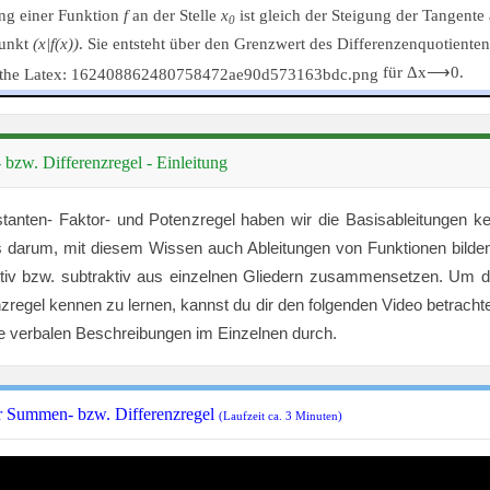
ung einer Funktion
f
an der Stelle
x
ist gleich der Steigung der Tangente 
0
Punkt
(x|f(x))
. Sie entsteht über den Grenzwert des Differenzenquotienten
für Δx⟶0.
bzw. Differenzregel - Einleitung
tanten- Faktor- und Potenzregel haben wir die Basisableitungen ke
s darum, mit diesem Wissen auch Ableitungen von Funktionen bilde
ditiv bzw. subtraktiv aus einzelnen Gliedern zusammensetzen. Um
nzregel kennen zu lernen, kannst du dir den folgenden Video betracht
 die verbalen Beschreibungen im Einzelnen durch.
r Summen- bzw. Differenzregel
(Laufzeit ca. 3 Minuten)