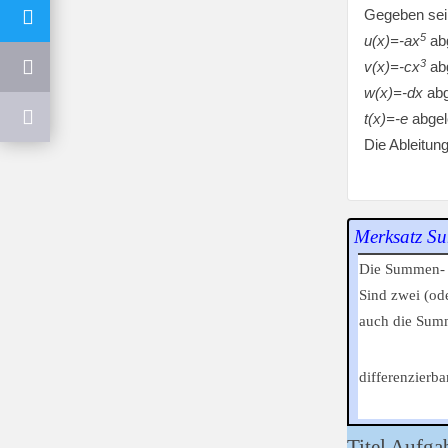
Gegeben sei
5
u(x)=-ax
abg
3
v(x)=-cx
abg
w(x)=-dx
abg
t(x)=-e
abgel
Die Ableitun
Merksatz Su
Die Summen- b
Sind zwei (od
auch die Sum
differenzierbar
Titel Aufga