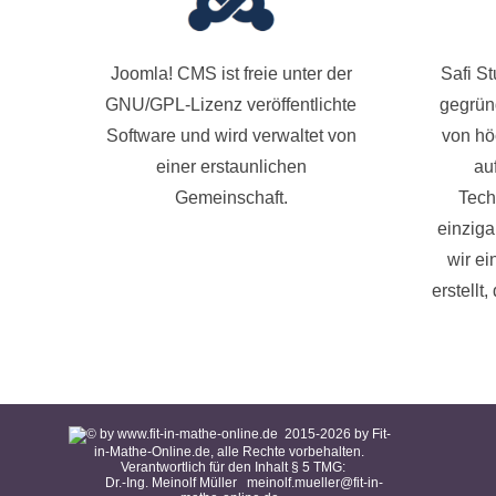
Joomla! CMS ist freie unter der
Safi S
GNU/GPL-Lizenz veröffentlichte
gegründ
Software und wird verwaltet von
von hö
einer erstaunlichen
au
Gemeinschaft.
Tech
einziga
wir ei
erstellt
2015-
2026
by Fit-
in-Mathe-Online.de, alle Rechte vorbehalten.
Verantwortlich für den Inhalt § 5 TMG:
Dr.-Ing. Meinolf Müller
meinolf.mueller@fit-in-