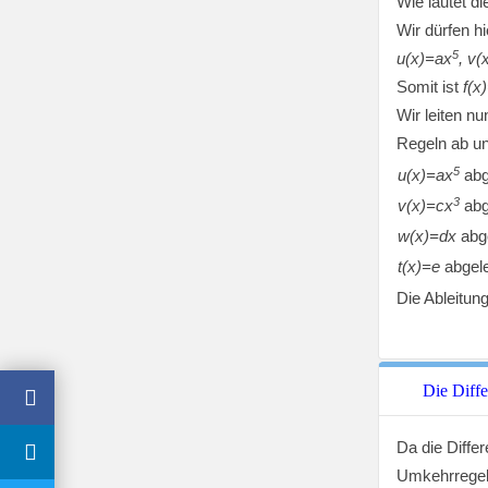
Wie lautet di
Wir dürfen hi
5
u(x)=ax
, v(
Somit ist
f(x
Wir leiten n
Regeln ab u
5
u(x)=ax
abg
3
v(x)=cx
abg
w(x)=dx
abge
t(x)=e
abgele
Die Ableitun
Die Diffe
Da die Differ
Umkehrregel 