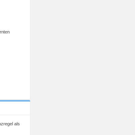
rnten
nzregel als