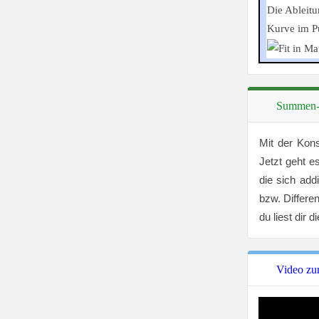
Die Ableit
Kurve im 
Summen- 
Mit der Kons
Jetzt geht e
die sich ad
bzw. Differe
du liest dir
Video zu