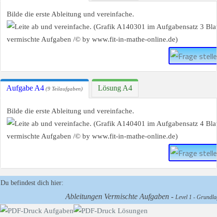
Bilde die erste Ableitung und vereinfache.
Aufgabe A4
Lösung A4
(9 Teilaufgaben)
Bilde die erste Ableitung und vereinfache.
Du befindest dich hier:
Ableitungen Vermischte Aufgaben -
Level 1 - Grundlag