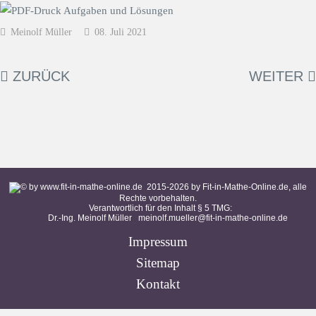
Meinolf Müller
08. Juli 2021
ZURÜCK
WEITER
2015-
2026
by Fit-in-Mathe-Online.de, alle
Rechte vorbehalten.
Verantwortlich für den Inhalt § 5 TMG:
Dr.-Ing. Meinolf Müller
meinolf.mueller@fit-in-mathe-online.de
Impressum
Sitemap
Kontakt