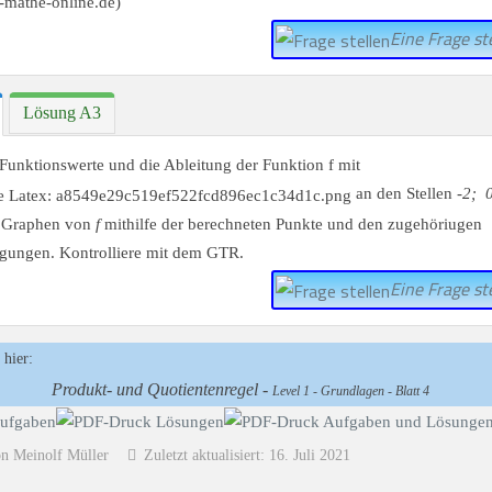
Eine Frage ste
Lösung A3
Funktionswerte und die Ableitung der Funktion f mit
an den Stellen
-2; 
n Graphen von
f
mithilfe der berechneten Punkte und den zugehöriugen
igungen. Kontrolliere mit dem GTR.
Eine Frage ste
 hier:
Produkt- und Quotientenregel -
Level 1 - Grundlagen - Blatt 4
on Meinolf Müller
Zuletzt aktualisiert: 16. Juli 2021