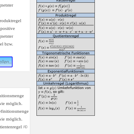
netster
llen...
initionsmenge
wie möglich.