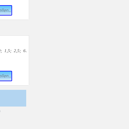
llen...
0; 1,5; 2,5; 6
.
llen...