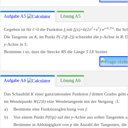
Aufgabe A5
Lösung A5
2
3
x-0,25t
Gegeben ist für
t>0
die Funktion
f
mit
f
(x)=6(2x
+x
)⋅e
. Ihr Sc
t
t
Die Tangente an
K
im Punkt
P(-2|f(-2))
schneidet die
y
-Achse in
R
. 
t
y
-Achse in
S
.
Bestimme
t
so, dass die Strecke
RS
die Länge
5 LE
besitzt.
Aufgabe A6
Lösung A6
Das Schaubild
K
einer ganzrationalen Funktion
f
dritten Grades geht
im Wendepunkt
W(2|0)
eine Wendetangente mit der Steigung
-3
.
a)
Bestimme eine Funktionsgleichung von
f
.
b)
Von einem Punkt
P(0|p)
auf der
y
-Achse aus sollen Tangenten 
Bestimme in Abhängigkeit von
p
die Anzahl der Tangenten, di