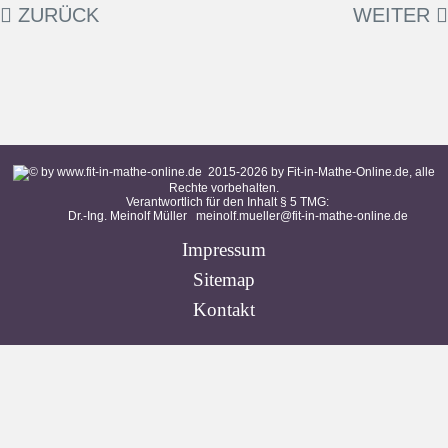
ZURÜCK
WEITER
2015-
2026
by Fit-in-Mathe-Online.de, alle
Rechte vorbehalten.
Verantwortlich für den Inhalt § 5 TMG:
Dr.-Ing. Meinolf Müller
meinolf.mueller@fit-in-mathe-online.de
Impressum
Sitemap
Kontakt