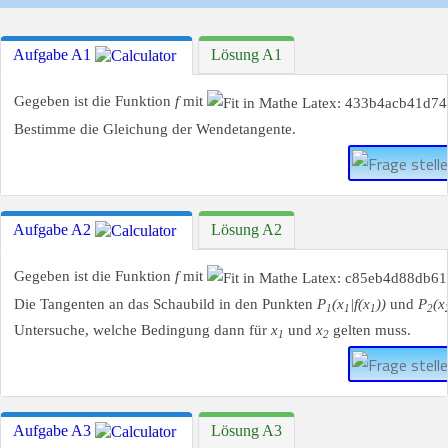
Aufgabe A1
Lösung A1
Gegeben ist die Funktion
f
mit
Bestimme die Gleichung der Wendetangente.
Aufgabe A2
Lösung A2
Gegeben ist die Funktion
f
mit
Die Tangenten an das Schaubild in den Punkten
P
(x
|f(x
))
und
P
(x
1
1
1
2
Untersuche, welche Bedingung dann für
x
und
x
gelten muss.
1
2
Aufgabe A3
Lösung A3