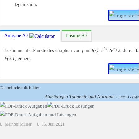
legen kann.
Aufgabe A7
Lösung A7
2x
x
Bestimme alle Punkte des Graphen von
f
mit
f(x)=e
-2e
+2
, deren T
P(2|1)
gehen.
Du befindest dich hier:
Ableitungen Tangente und Normale -
Level 3 - Expe
Meinolf Müller
16. Juli 2021