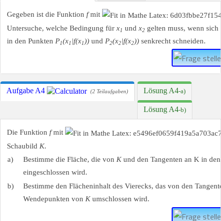
Gegeben ist die Funktion
f
mit
Untersuche, welche Bedingung für
x
und
x
gelten muss, wenn sich 
1
2
in den Punkten
P
(x
|f(x
))
und
P
(x
|f(x
))
senkrecht schneiden.
1
1
1
2
2
2
Aufgabe A4
Lösung A4
-a)
(2 Teilaufgaben)
Lösung A4
-b)
Die Funktion
f
mit
Schaubild
K
.
a)
Bestimme die Fläche, die von
K
und den Tangenten an K in den 
eingeschlossen wird.
b)
Bestimme den Flächeninhalt des Vierecks, das von den Tangen
Wendepunkten von
K
umschlossen wird.