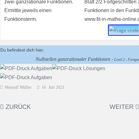
zwei ganzrationale Funktionen.
Ermittle jeweils einen
Funktionsterm.
Du befindest dich hier:
Nullstellen ganzrationaler Funktionen -
Level 2 - Fortges
Meinolf Müller
16. Juli 2021
ZURÜCK
WEITER