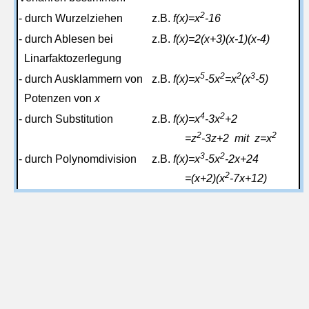
2
- durch Wurzelziehen
z.B.
f(x)=x
-16
- durch Ablesen bei
z.B.
f(x)=2(x+3)(x-1)(x-4)
Linarfaktozerlegung
5
2
2
3
- durch Ausklammern von
z.B.
f(x)=x
-5x
=x
(x
-5)
Potenzen von
x
4
2
- durch Substitution
z.B.
f(x)=x
-3x
+2
2
2
=z
-3z+2 mit z=x
3
2
- durch Polynomdivision
z.B.
f(x)=x
-5x
-2x+24
2
=(x+2)(x
-7x+12)