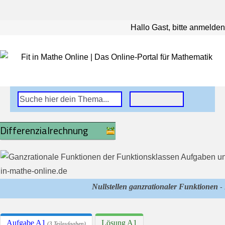
Hallo Gast, bitte anmelden
Differenzialrechnung
Nullstellen ganzrationaler Funktionen
- 
Aufgabe A1
Lösung A1
(3 Teilaufgaben)