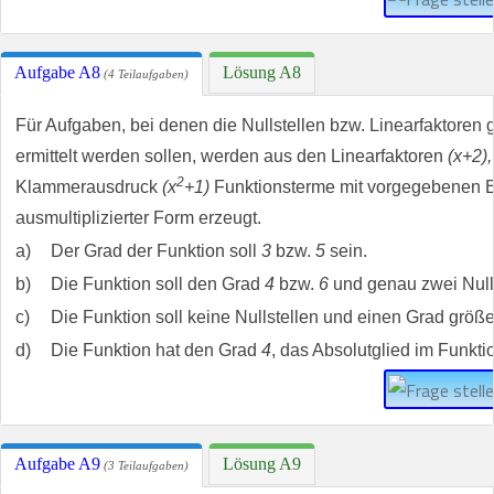
Aufgabe A8
Lösung A8
(4 Teilaufgaben)
Für Aufgaben, bei denen die Nullstellen bzw. Linearfaktoren 
ermittelt werden sollen, werden aus den Linearfaktoren
(x+2),
2
Klammerausdruck
(x
+1)
Funktionsterme mit vorgegebenen E
ausmultiplizierter Form erzeugt.
a)
Der Grad der Funktion soll
3
bzw.
5
sein.
b)
Die Funktion soll den Grad
4
bzw.
6
und genau zwei Null
c)
Die Funktion soll keine Nullstellen und einen Grad größe
d)
Die Funktion hat den Grad
4
, das Absolutglied im Funkti
Aufgabe A9
Lösung A9
(3 Teilaufgaben)