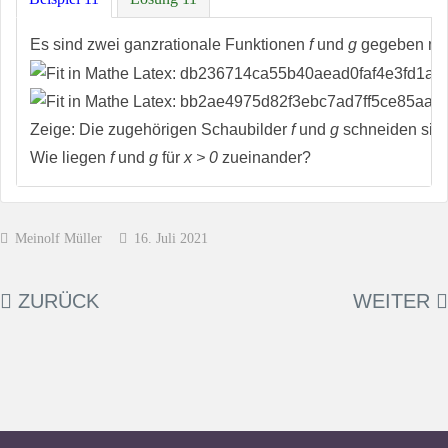
Es sind zwei ganzrationale Funktionen
f
und
g
gegeben mi
Zeige: Die zugehörigen Schaubilder
f
und
g
schneiden sich
Wie liegen
f
und
g
für
x > 0
zueinander?
Meinolf Müller
16. Juli 2021
ZURÜCK
WEITER