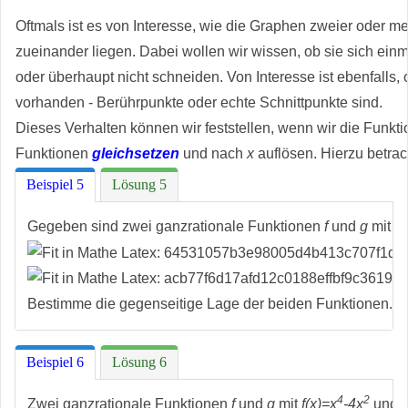
Oftmals ist es von Interesse, wie die Graphen zweier oder m
zueinander liegen. Dabei wollen wir wissen, ob sie sich ein
oder überhaupt nicht schneiden. Von Interesse ist ebenfalls, o
vorhanden - Berührpunkte oder echte Schnittpunkte sind.
Dieses Verhalten können wir feststellen, wenn wir die Funkt
Funktionen
gleichsetzen
und nach
x
auflösen. Hierzu betrac
Beispiel 5
Lösung 5
Gegeben sind zwei ganzrationale Funktionen
f
und
g
mit
Bestimme die gegenseitige Lage der beiden Funktionen.
Beispiel 6
Lösung 6
4
2
Zwei ganzrationale Funktionen
f
und
g
mit
f(x)=x
-4x
und