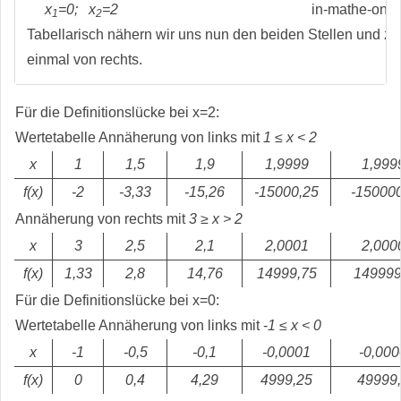
x
=0; x
=2
1
2
Tabellarisch nähern wir uns nun den beiden Stellen und zw
einmal von rechts.
Für die Definitionslücke bei x=2:
Wertetabelle Annäherung von links mit
1 ≤ x < 2
x
1
1,5
1,9
1,9999
1,999
f(x)
-2
-3,33
-15,26
-15000,25
-15000
Annäherung von rechts mit
3 ≥ x > 2
x
3
2,5
2,1
2,0001
2,000
f(x)
1,33
2,8
14,76
14999,75
149999
Für die Definitionslücke bei x=0:
Wertetabelle Annäherung von links mit -
1 ≤ x < 0
x
-1
-0,5
-0,1
-0,0001
-0,00
f(x)
0
0,4
4,29
4999,25
49999