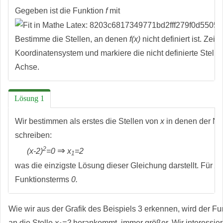
Gegeben ist die Funktion
f
mit
Bestimme die Stellen, an denen
f(x)
nicht definiert ist. Zei
Koordinatensystem und markiere die nicht definierte Stelle
Achse.
Lösung 1
Wir bestimmen als erstes die Stellen von
x
in denen der N
schreiben:
2
⇒
(x-2)
=0
x
=2
1
was die einzigste Lösung dieser Gleichung darstellt. Für
x
1
Funktionsterms
0.
Wie wir aus der Grafik des Beispiels 3 erkennen, wird der F
an die Stelle
x
=2
herankommt, immer größer. Wir interessier