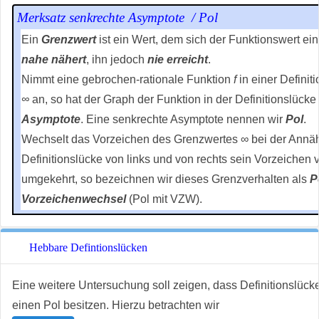
Merksatz senkrechte Asymptote / Pol
Ein
Grenzwert
ist ein Wert, dem sich der Funktionswert ei
nahe nähert
, ihn jedoch
nie erreicht
.
Nimmt eine gebrochen-rationale Funktion
f
in einer Defini
∞
an, so hat der Graph der Funktion in der Definitionslücke
Asymptote
. Eine senkrechte Asymptote nennen wir
Pol
.
Wechselt das Vorzeichen des Grenzwertes ∞ bei der Annä
Definitionslücke von links und von rechts sein Vorzeichen vo
umgekehrt, so bezeichnen wir dieses Grenzverhalten als
P
Vorzeichenwechsel
(Pol mit VZW).
Hebbare Defintionslücken
Eine weitere Untersuchung soll zeigen, dass Definitionslücke
einen Pol besitzen. Hierzu betrachten wir