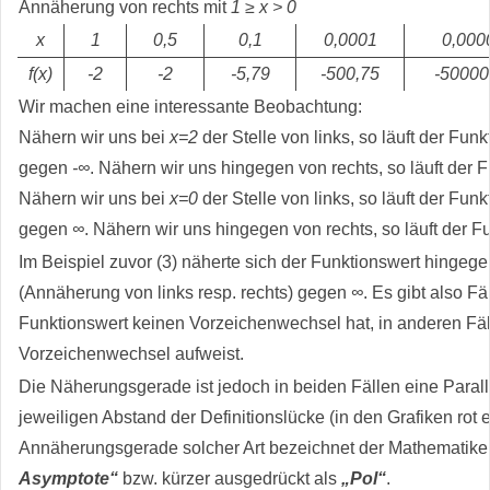
Annäherung von rechts mit
1 ≥ x > 0
x
1
0,5
0,1
0,0001
0,000
f(x)
-2
-2
-5,79
-500,75
-50000
Wir machen eine interessante Beobachtung:
Nähern wir uns bei
x=2
der Stelle von links, so läuft der Funk
gegen
-∞
. Nähern wir uns hingegen von rechts, so läuft der
Nähern wir uns bei
x=0
der Stelle von links, so läuft der Funk
gegen
∞
. Nähern wir uns hingegen von rechts, so läuft der 
Im Beispiel zuvor (3) näherte sich der Funktionswert hingege
(Annäherung von links resp. rechts) gegen
∞
. Es gibt also Fä
Funktionswert keinen Vorzeichenwechsel hat, in anderen Fäl
Vorzeichenwechsel aufweist.
Die Näherungsgerade ist jedoch in beiden Fällen eine Parall
jeweiligen Abstand der Definitionslücke (in den Grafiken rot 
Annäherungsgerade solcher Art bezeichnet der Mathematike
Asymptote“
bzw. kürzer ausgedrückt als
„Pol“
.