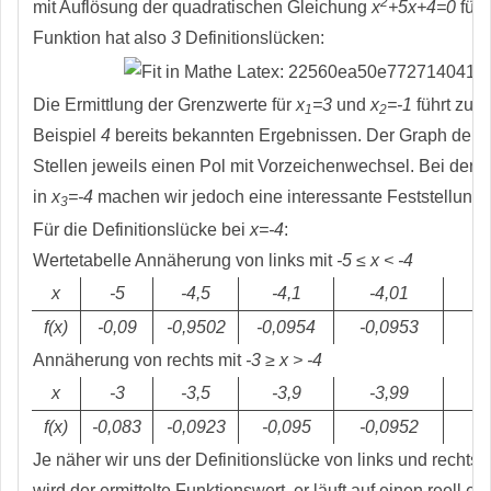
2
mit Auflösung der quadratischen Gleichung
x
+5x+4=0
führ
Funktion hat also
3
Definitionslücken:
Die Ermittlung der Grenzwerte für
x
=3
und
x
=-1
führt zu 
1
2
Beispiel
4
bereits bekannten Ergebnissen. Der Graph der F
Stellen jeweils einen Pol mit Vorzeichenwechsel. Bei der 
in
x
=-4
machen wir jedoch eine interessante Feststellung.
3
Für die Definitionslücke bei
x=-4
:
Wertetabelle Annäherung von links mit
-5 ≤ x < -4
x
-5
-4,5
-4,1
-4,01
-
f(x)
-0,09
-0,9502
-0,0954
-0,0953
-
Annäherung von rechts mit
-3 ≥ x > -4
x
-3
-3,5
-3,9
-3,99
-
f(x)
-0,083
-0,0923
-0,095
-0,0952
-
Je näher wir uns der Definitionslücke von links und rechts
wird der ermittelte Funktionswert, er läuft auf einen reell e