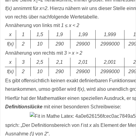
1
f(x)
annimmt für
x=2
. Hierzu nähern wir uns dieser Stelle ein
von rechts über nachfolgende Wertetabelle.
Annäherung von links mit
1 ≤ x < 2
x
1
1,5
1,9
1,99
1,999
1
f(x)
2
10
290
29900
2999000
29
Annäherung von rechts mit
3 > x > 2
x
3
2,5
2,1
2,01
2,001
2
f(x)
2
10
290
29900
2999000
29
Es gibt offensichtlich keinen exakt definierbaren Funktionswe
herankommen, umso größer wird
f(x)
, wird also unendlich gr
Hierfür hat der Mathematiker einen speziellen Ausdruck, er sp
Definitionslücke
mit einer besonderen Schreibweise:
sprich: „Der Definitionsbereich von
f
ist
x
als Element der Men
Ausnahme
(\)
von
2
“.