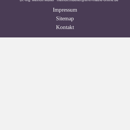
Dr.-Ing. Meinolf Müller
meinolf.mueller@fit-in-mathe-online.de
Impressum
Sitemap
Kontakt