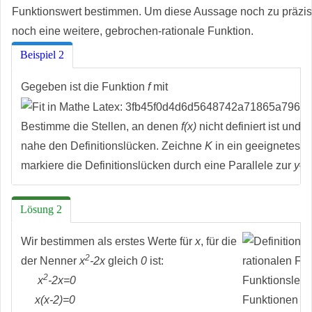
Funktionswert bestimmen. Um diese Aussage noch zu präzisi
noch eine weitere, gebrochen-rationale Funktion.
Beispiel 2
Gegeben ist die Funktion
f
mit
Bestimme die Stellen, an denen
f(x)
nicht definiert ist und 
nahe den Definitionslücken. Zeichne
K
in ein geeignetes 
markiere die Definitionslücken durch eine Parallele zur
y
–A
Lösung 2
Wir bestimmen als erstes Werte für
x
, für die
2
der Nenner
x
-2x
gleich
0
ist:
2
x
-2x=0
x(x-2)=0