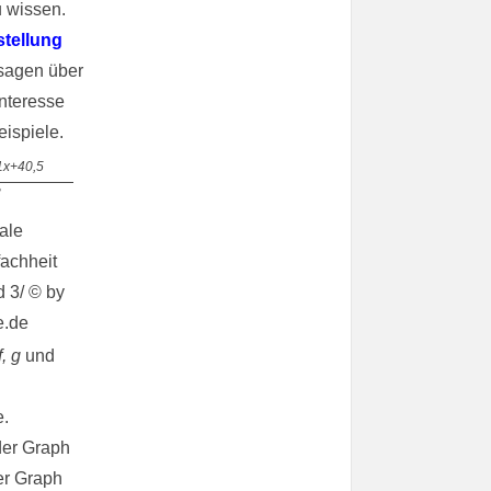
u wissen.
tellung
ssagen über
nteresse
eispiele.
1x+40,5
3
f, g
und
e.
der Graph
er Graph