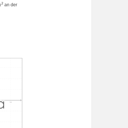
3
x
an der