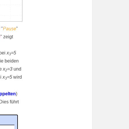
 "
Pause
"
p
" zeigt
 bei
x
=5
3
die beiden
le
x
=3
und
2
ei
x
=5
wird
3
ppelten
)
ies führt