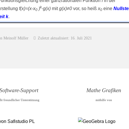
 Funktionsgleichung einer ganzrationalen Funktion
f
in der
k
rstellung
f(x)=(x-x
)
∙g(x)
mit
g(x)≠0
vor, so heiß
x
eine
Nullste
0
0
eit k
.
on Meinolf Müller
Zuletzt aktualisiert: 16. Juli 2021
Software-Support
Mathe Grafiken
it freundlicher Unterstützung
mithilfe von