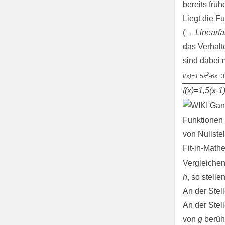
bereits frü
Liegt die F
(
→
Linearf
das Verhalt
sind dabei 
2
f(x)=1,5x
-6x+3
f(x)=1,5(x-1
Vergleichen
h
, so stelle
An der Stel
An der Stel
von
g
berüh