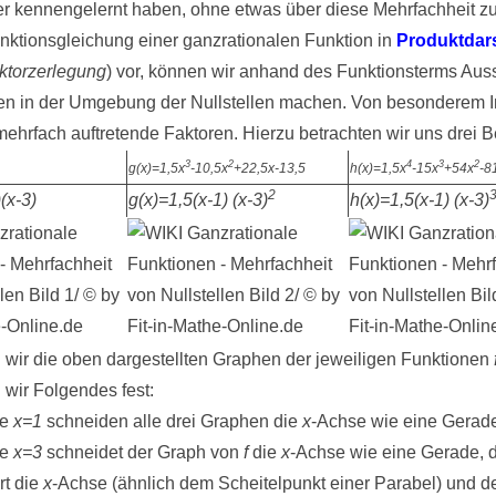
her kennengelernt haben, ohne etwas über diese Mehrfachheit z
unktionsgleichung einer ganzrationalen Funktion in
Produktdars
aktorzerlegung
) vor, können wir anhand des Funktionsterms Au
en in der Umgebung der Nullstellen machen. Von besonderem I
mehrfach auftretende Faktoren. Hierzu betrachten wir uns drei B
3
2
4
3
2
g(x)=1,5x
-10,5x
+22,5x-13,5
h(x)=1,5x
-15x
+54x
-8
2
)(x-3)
g(x)=1,5(x-1) (x-3)
h(x)=1,5(x-1) (x-3)
 wir die oben dargestellten Graphen der jeweiligen Funktionen
n wir Folgendes fest:
le
x=1
schneiden alle drei Graphen die
x
-Achse wie eine Gerad
le
x=3
schneidet der Graph von
f
die
x
-Achse wie eine Gerade, 
rt die
x
-Achse (ähnlich dem Scheitelpunkt einer Parabel) und d