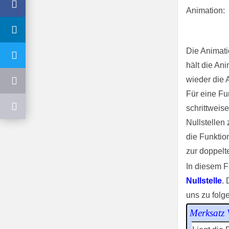
Animation:
Die Animati
hält die Ani
wieder die 
Für eine F
schrittweise
Nullstellen
die Funktio
zur doppelt
In diesem F
Nullstelle
. 
uns zu fol
Merksatz V