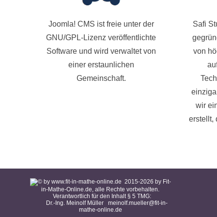
Joomla! CMS ist freie unter der
Safi S
GNU/GPL-Lizenz veröffentlichte
gegründ
Software und wird verwaltet von
von hö
einer erstaunlichen
au
Gemeinschaft.
Tech
einziga
wir ei
erstellt
2015-
2026
by Fit-
in-Mathe-Online.de, alle Rechte vorbehalten.
Verantwortlich für den Inhalt § 5 TMG:
Dr.-Ing. Meinolf Müller
meinolf.mueller@fit-in-
mathe-online.de