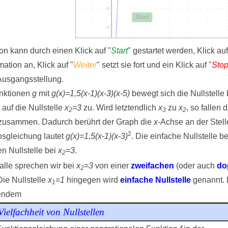
on kann durch einen Klick auf "
Start
" gestartet werden, Klick auf
mation an, Klick auf "
Weiter
" setzt sie fort und ein Klick auf "
Sto
Ausgangsstellung.
unktionen
g
mit
g(x)=1,5(x-1)(x-3)(x-5)
bewegt sich die Nullstelle
 auf die Nullstelle
x
=3
zu. Wird letztendlich
x
zu
x
, so fallen 
2
3
2
 zusammen. Dadurch berührt der Graph die
x
-Achse an der Stel
2
nsgleichung lautet
g(x)=1,5(x-1)(x-3)
. Die einfache Nullstelle b
en Nullstelle bei
x
=3
.
2
alle sprechen wir bei
x
=3
von einer
zweifachen
(oder auch
do
2
Die Nullstelle
x
=1
hingegen wird
einfache Nullstelle
genannt. D
1
gendem
ielfachheit von Nullstellen