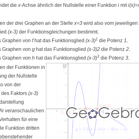
idet die
x
-Achse ähnlich der Nullstelle einer Funktion
i
mit
i(x)=
en der drei Graphen an der Stelle
x=3
wird also vom jeweiligen
lied
(x-3)
der Funktionsgleichungen bestimmt.
1
es Graphen von
f
hat das Funktionsglied
(x-3)
die Potenz
1
.
es Graphen von
g
hat das Funktionsglied
(x-3)2
die Potenz
2
.
3
es Graphen von
h
hat das Funktionsglied
(x-3)
die Potenz
3
.
en der Funktionen in
g der Nullstelle
so von der
t des Faktors
(x-3)
darstellung
ir veranschaulichen
Verhalten für eine
le Funktion dritten
nebenstehender