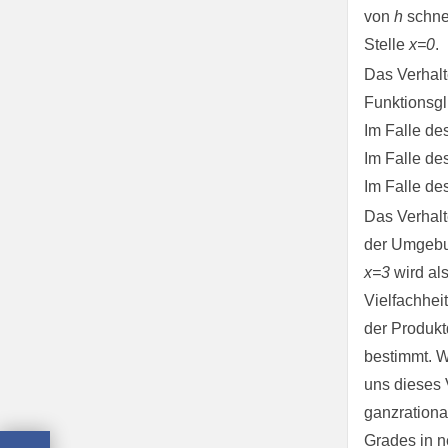
von
h
schne
Stelle
x=0
.
Das Verhalt
Funktionsg
Im Falle d
Im Falle d
Im Falle d
Das Verhalt
der Umgebun
x=3
wird al
Vielfachhei
der Produkt
bestimmt. W
uns dieses 
ganzrationa
Grades in 