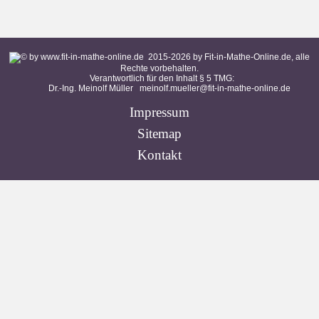
2015-
2026
by Fit-in-Mathe-Online.de, alle
Rechte vorbehalten.
Verantwortlich für den Inhalt § 5 TMG:
Dr.-Ing. Meinolf Müller
meinolf.mueller@fit-in-mathe-online.de
Impressum
Sitemap
Kontakt