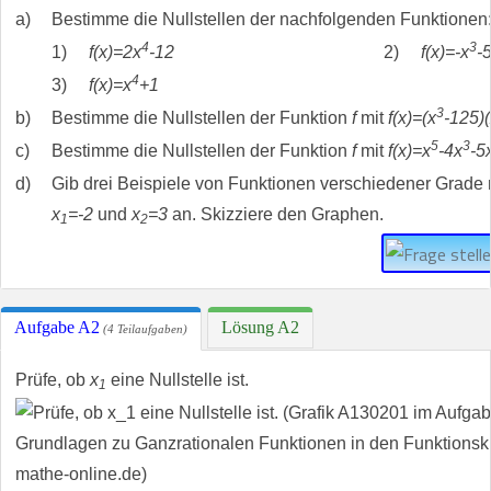
a)
Bestimme die Nullstellen der nachfolgenden Funktionen
4
3
1)
f(x)=2x
-12
2)
f(x)=-x
-
4
3)
f(x)=x
+1
3
b)
Bestimme die Nullstellen der Funktion
f
mit
f(x)=(x
-125)(
5
3
c)
Bestimme die Nullstellen der Funktion
f
mit
f(x)=x
-4x
-5
d)
Gib drei Beispiele von Funktionen verschiedener Grade 
x
=-2
und
x
=3
an. Skizziere den Graphen.
1
2
Aufgabe A2
Lösung A2
(4 Teilaufgaben)
Prüfe, ob
x
eine Nullstelle ist.
1