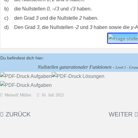
b)
die Nullstellen
0, -√3
und
√3
haben.
c)
den Grad
3
und die Nullstelle
2
haben.
d)
Den Grad
3
, die Nullstellen
-2
und
3
haben sowie die
y
-
Du befindest dich hier:
Nullstellen ganzrationaler Funktionen -
Level 1 - Grund
Meinolf Müller
16. Juli 2021
ZURÜCK
WEITER