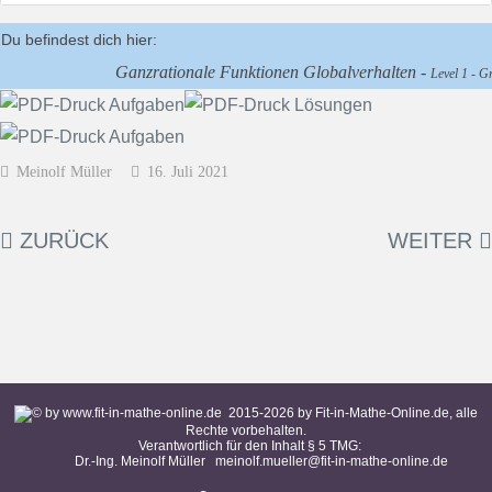
Du befindest dich hier:
Ganzrationale Funktionen Globalverhalten -
Level 1 - G
Meinolf Müller
16. Juli 2021
ZURÜCK
WEITER
2015-
2026
by Fit-in-Mathe-Online.de, alle
Rechte vorbehalten.
Verantwortlich für den Inhalt § 5 TMG:
Dr.-Ing. Meinolf Müller
meinolf.mueller@fit-in-mathe-online.de