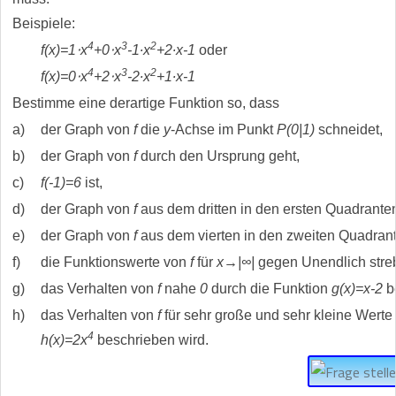
Beispiele:
4
3
2
f(x)=1⋅x
+0⋅x
-1∙x
+2∙x-1
oder
4
3
2
f(x)=0⋅x
+2⋅x
-2∙x
+1∙x-1
Bestimme eine derartige Funktion so, dass
a)
der Graph von
f
die
y
-Achse im Punkt
P(0|1)
schneidet,
b)
der Graph von
f
durch den Ursprung geht,
c)
f(-1)=6
ist,
d)
der Graph von
f
aus dem dritten in den ersten Quadranten 
e)
der Graph von
f
aus dem vierten in den zweiten Quadrante
f)
die Funktionswerte von
f
für
x→|∞|
gegen Unendlich stre
g)
das Verhalten von
f
nahe
0
durch die Funktion
g(x)=x-2
b
h)
das Verhalten von
f
für sehr große und sehr kleine Wert
4
h(x)=2x
beschrieben wird.