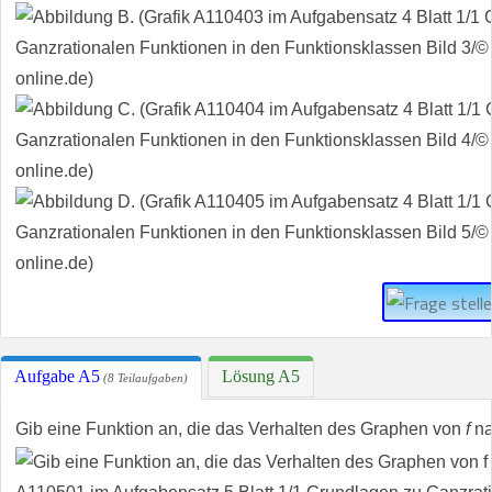
Aufgabe A5
Lösung A5
(8 Teilaufgaben)
Gib eine Funktion an, die das Verhalten des Graphen von
f
n