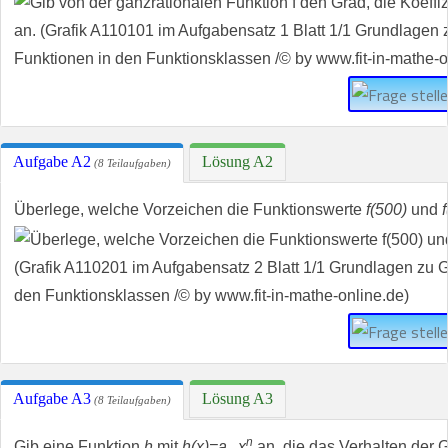
Aufgabe A2
Lösung A2
(8 Teilaufgaben)
Überlege, welche Vorzeichen die Funktionswerte
f(500)
und
Aufgabe A3
Lösung A3
(8 Teilaufgaben)
n
Gib eine Funktion
h
mit
h(x)=a
x
an, die das Verhalten der G