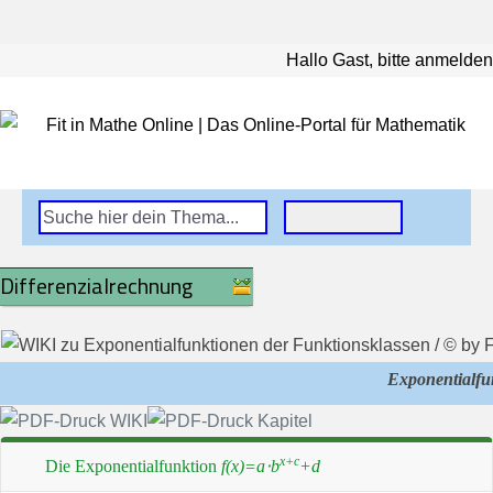
Hallo Gast, bitte anmelden
Differenzialrechnung
Exponentialfu
x+c
Die Exponentialfunktion
f(x)=a⋅b
+d